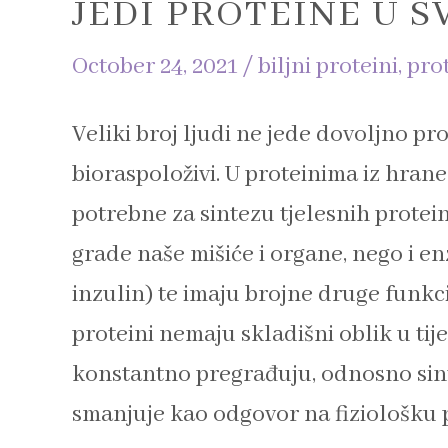
JEDI PROTEINE U 
October 24, 2021
/
biljni proteini
,
prot
Veliki broj ljudi ne jede dovoljno pro
bioraspoloživi. U proteinima iz hrane
potrebne za sintezu tjelesnih protei
grade naše mišiće i organe, nego i en
inzulin) te imaju brojne druge funkcij
proteini nemaju skladišni oblik u tije
konstantno pregrađuju, odnosno sint
smanjuje kao odgovor na fiziološku 