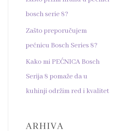
r
bosch serie 8?
:
Zašto preporučujem
pećnicu Bosch Series 8?
Kako mi PEĆNICA Bosch
Serija 8 pomaže da u
kuhinji održim red i kvalitet
ARHIVA