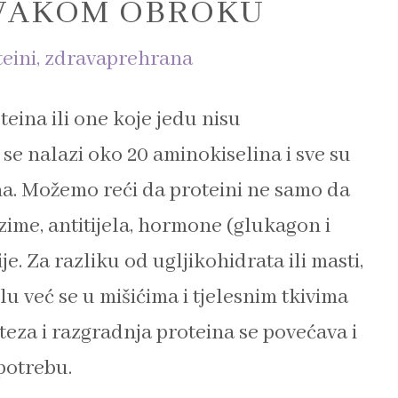
SVAKOM OBROKU
eini
,
zdravaprehrana
teina ili one koje jedu nisu
 se nalazi oko 20 aminokiselina i sve su
na. Možemo reći da proteini ne samo da
zime, antitijela, hormone (glukagon i
e. Za razliku od ugljikohidrata ili masti,
lu već se u mišićima i tjelesnim tkivima
eza i razgradnja proteina se povećava i
potrebu.