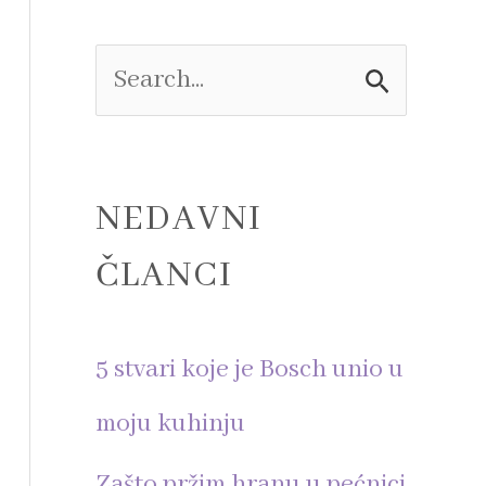
e
S
e
a
NEDAVNI
r
ČLANCI
c
h
5 stvari koje je Bosch unio u
f
moju kuhinju
o
Zašto pržim hranu u pećnici