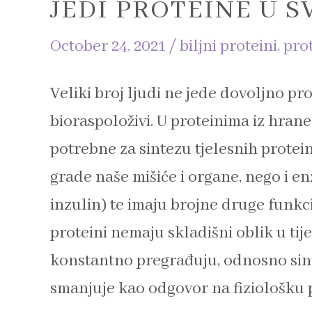
JEDI PROTEINE U 
October 24, 2021
/
biljni proteini
,
prot
Veliki broj ljudi ne jede dovoljno pro
bioraspoloživi. U proteinima iz hrane
potrebne za sintezu tjelesnih protei
grade naše mišiće i organe, nego i en
inzulin) te imaju brojne druge funkcij
proteini nemaju skladišni oblik u tije
konstantno pregrađuju, odnosno sint
smanjuje kao odgovor na fiziološku 