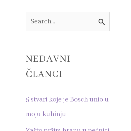
e
S
e
a
NEDAVNI
r
ČLANCI
c
h
5 stvari koje je Bosch unio u
f
moju kuhinju
o
Zašto pržim hranu u pećnici