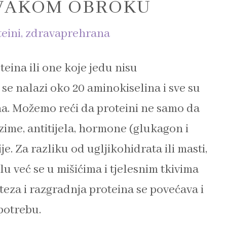
SVAKOM OBROKU
eini
,
zdravaprehrana
teina ili one koje jedu nisu
 se nalazi oko 20 aminokiselina i sve su
na. Možemo reći da proteini ne samo da
zime, antitijela, hormone (glukagon i
e. Za razliku od ugljikohidrata ili masti,
lu već se u mišićima i tjelesnim tkivima
eza i razgradnja proteina se povećava i
potrebu.