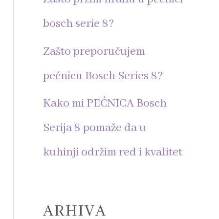
r
bosch serie 8?
:
Zašto preporučujem
pećnicu Bosch Series 8?
Kako mi PEĆNICA Bosch
Serija 8 pomaže da u
kuhinji održim red i kvalitet
ARHIVA