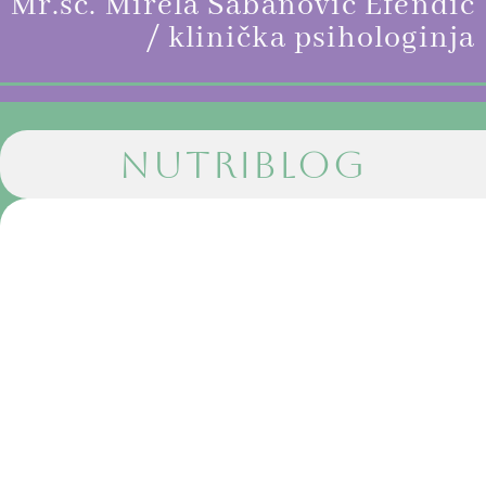
Mr.sc. Mirela Šabanović Efendić
/ klinička psihologinja
NUTRIBLOG
December 21, 2025