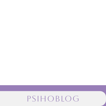
5 stvari koje je Bosch unio
u moju kuhinju
Kako privodim kraju ovu saradnju,
shvatam da mi je Bosch zapravo
promijenio način na koji živim kuhinju.
Ne samo estetski – iako je vizualni
dojam ogroman – nego prije svega
praktično: u vremenu koje štedim, u
miru koji osjećam dok kuham i u
svakodnevnoj organizaciji. Ova saradnja
mi je bila...
PROČITAJ VIŠE
PSIHOBLOG