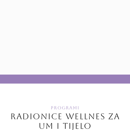
problemi češći uzrok obolijevanja i
preranog umiranja nego tjelesne
bolesti, te procjenjuju da će depresija
kroz idućih deset godina biti drugi, a
do 2030. godine prvi vodeći uzrok
globalnog opterećenja bolestima. Sve
navedeno ukazuje na potrebu za
ulaganjem u mentalno zdravlje: rano
otkrivanje i liječenje...
PROČITAJ VIŠE
PROGRAMI
RADIONICE WELLNES ZA
UM I TIJELO