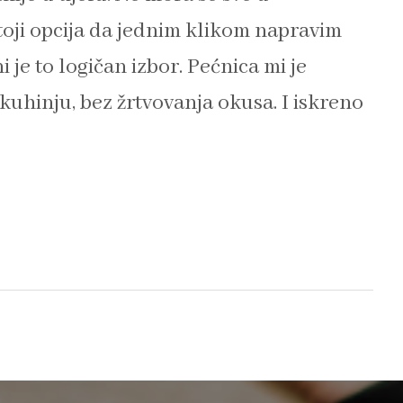
stoji opcija da jednim klikom napravim
i je to logičan izbor. Pećnica mi je
 kuhinju, bez žrtvovanja okusa. I iskreno