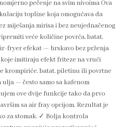
vnomjerno pečenje na svim nivoima Ova
irkulaciju topline koja omogućava da
ez miješanja mirisa i bez neujednačenog
ipremiti veće količine povrća, batat,
Air-fryer efekat — hrskavo bez prženja
oje imitiraju efekt friteze na vrući
 krompiriće, batat, piletinu ili povrtne
 ulja — često samo sa kafenom
inujem ove dvije funkcije tako da prvo
ršim sa air fray opcijom. Rezultat je
ako za stomak. ✓ Bolja kontrola