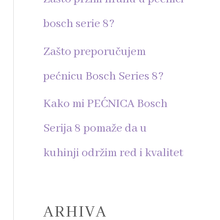
r
bosch serie 8?
:
Zašto preporučujem
pećnicu Bosch Series 8?
Kako mi PEĆNICA Bosch
Serija 8 pomaže da u
kuhinji održim red i kvalitet
ARHIVA