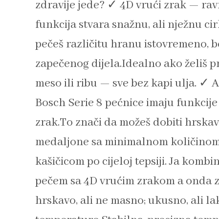
zdravije jede? ✓ 4D vrući zrak — ra
funkcija stvara snažnu, ali nježnu c
pečeš različitu hranu istovremeno, b
zapečenog dijela.Idealno ako želiš pr
meso ili ribu — sve bez kapi ulja. ✓ 
Bosch Serie 8 pećnice imaju funkcije k
zrak.To znači da možeš dobiti hrskave
medaljone sa minimalnom količinom
kašičicom po cijeloj tepsiji. Ja komb
pečem sa 4D vrućim zrakom a onda zav
hrskavo, ali ne masno; ukusno, ali l