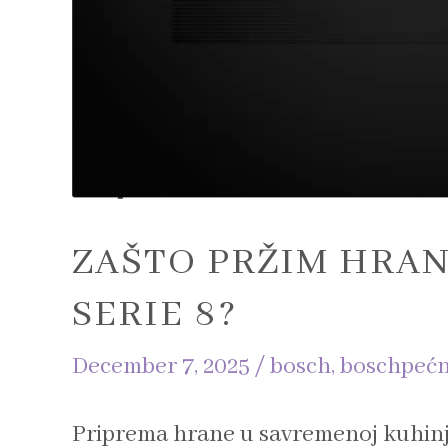
ZAŠTO PRŽIM HRAN
SERIE 8?
December 7, 2025
/
bosch
,
boschpećn
Priprema hrane u savremenoj kuhinji 