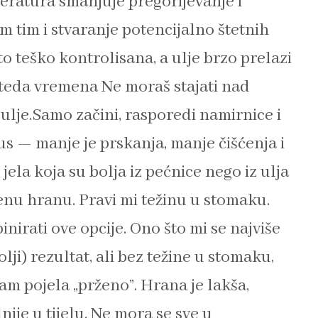
eratura smanjuje pregorijevanje i
tim i stvaranje potencijalno štetnih
o teško kontrolisana, a ulje brzo prelazi
teda vremena Ne moraš stajati nad
ulje.Samo začini, rasporedi namirnice i
us — manje je prskanja, manje čišćenja i
jela koja su bolja iz pećnice nego iz ulja
enu hranu. Pravi mi težinu u stomaku.
rati ove opcije. Ono što mi se najviše
bolji) rezultat, ali bez težine u stomaku,
am pojela „prženo”. Hrana je lakša,
ije u tijelu. Ne mora se sve u