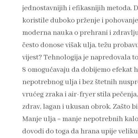
jednostavnijih i efikasnijih metoda.
koristile duboko prženje i pohovanje
moderna nauka o prehrani i zdravlju
često donose višak ulja, težu probav
vijest? Tehnologija je napredovala 
8 omogućavaju da dobijemo efekat hrs
nepotrebnog ulja i bez štetnih nusp
vrućeg zraka i air-fryer stila pečenja
zdrav, lagan i ukusan obrok. Zašto bi
Manje ulja = manje nepotrebnih kalo
dovodi do toga da hrana upije veliku