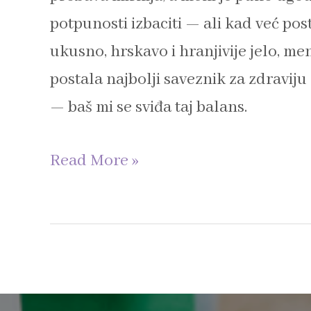
potpunosti izbaciti — ali kad već po
ukusno, hrskavo i hranjivije jelo, men
postala najbolji saveznik za zdraviju
— baš mi se sviđa taj balans.
Read More »