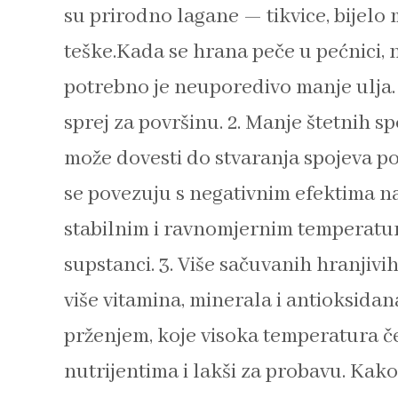
su prirodno lagane — tikvice, bijelo 
teške.Kada se hrana peče u pećnici, 
potrebno je neuporedivo manje ulja. 
sprej za površinu. 2. Manje štetnih 
može dovesti do stvaranja spojeva po
se povezuju s negativnim efektima n
stabilnim i ravnomjernim temperatu
supstanci. 3. Više sačuvanih hranjivi
više vitamina, minerala i antioksid
prženjem, koje visoka temperatura če
nutrijentima i lakši za probavu. Kak