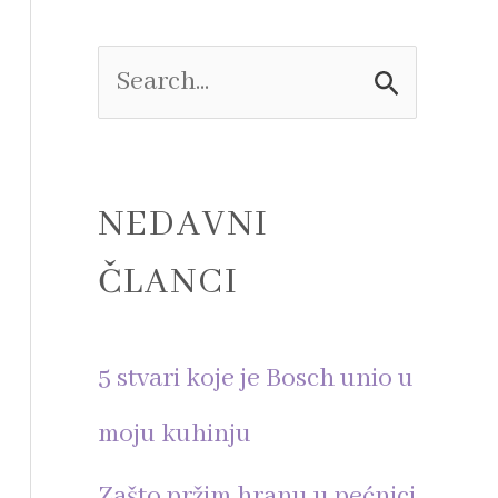
e
S
e
a
NEDAVNI
r
ČLANCI
c
h
5 stvari koje je Bosch unio u
f
moju kuhinju
o
Zašto pržim hranu u pećnici