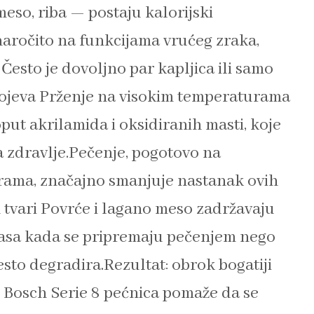
meso, riba — postaju kalorijski
naročito na funkcijama vrućeg zraka,
Često je dovoljno par kapljica ili samo
spojeva Prženje na visokim temperaturama
put akrilamida i oksidiranih masti, koje
a zdravlje.Pečenje, pogotovo na
rama, značajno smanjuje nastanak ovih
h tvari Povrće i lagano meso zadržavaju
anasa kada se pripremaju pečenjem nego
sto degradira.Rezultat: obrok bogatiji
o Bosch Serie 8 pećnica pomaže da se