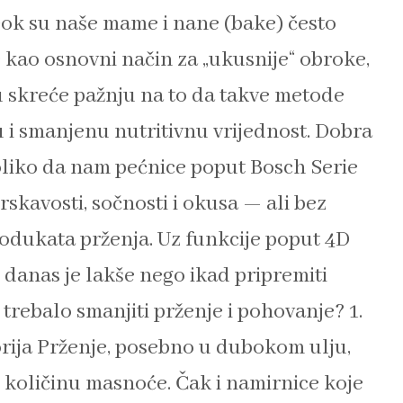
 Dok su naše mame i nane (bake) često
 kao osnovni način za „ukusnije“ obroke,
 skreće pažnju na to da takve metode
u i smanjenu nutritivnu vrijednost. Dobra
toliko da nam pećnice poput Bosch Serie
kavosti, sočnosti i okusa — ali bez
rodukata prženja. Uz funkcije poput 4D
, danas je lakše nego ikad pripremiti
 trebalo smanjiti prženje i pohovanje? 1.
rija Prženje, posebno u dubokom ulju,
 količinu masnoće. Čak i namirnice koje