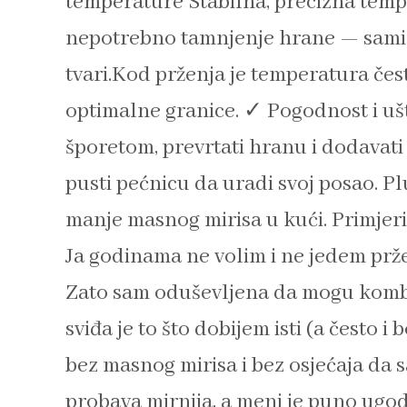
temperature Stabilna, precizna temp
nepotrebno tamnjenje hrane — samim 
tvari.Kod prženja je temperatura čest
optimalne granice. ✓ Pogodnost i uš
šporetom, prevrtati hranu i dodavati 
pusti pećnicu da uradi svoj posao. Pl
manje masnog mirisa u kući. Primjeri 
Ja godinama ne volim i ne jedem prž
Zato sam oduševljena da mogu kombini
sviđa je to što dobijem isti (a često i 
bez masnog mirisa i bez osjećaja da s
probava mirnija, a meni je puno ugodn