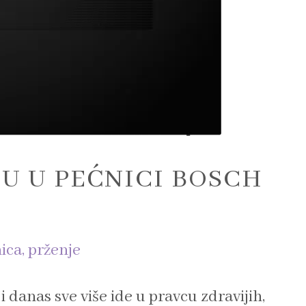
U U PEĆNICI BOSCH
ica
,
prženje
danas sve više ide u pravcu zdravijih,