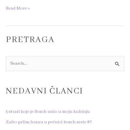
Read More »
PRETRAGA
S
e
a
NEDAVNI ČLANCI
r
c
h
5 stvari koje je Bosch unio u moju kuhinju
f
Zašto pržim hranu u pećnici bosch serie 8?
o