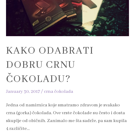
čokoladu?
KAKO ODABRATI
DOBRU CRNU
ČOKOLADU?
January 30, 2017
/
crna čokolada
Jedna od namirnica koje smatramo zdravom je svakako
crna (gorka) čokolada. Ove vrste čokolade su često i dosta
skuplje od običnih. Zanimalo me šta sadrže, pa sam kupila
4 različite…