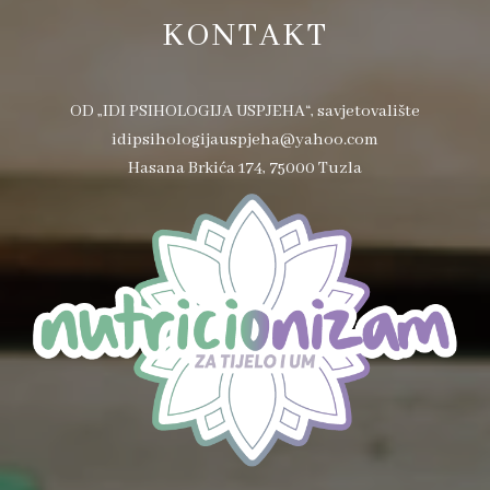
KONTAKT
OD „IDI PSIHOLOGIJA USPJEHA“, savjetovalište
idipsihologijauspjeha@yahoo.com
Hasana Brkića 174, 75000 Tuzla