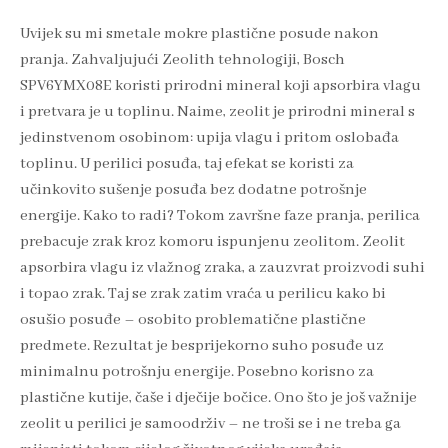
Uvijek su mi smetale mokre plastične posude nakon
pranja. Zahvaljujući Zeolith tehnologiji, Bosch
SPV6YMX08E koristi prirodni mineral koji apsorbira vlagu
i pretvara je u toplinu. Naime, zeolit je prirodni mineral s
jedinstvenom osobinom: upija vlagu i pritom oslobađa
toplinu. U perilici posuđa, taj efekat se koristi za
učinkovito sušenje posuđa bez dodatne potrošnje
energije. Kako to radi? Tokom završne faze pranja, perilica
prebacuje zrak kroz komoru ispunjenu zeolitom. Zeolit
apsorbira vlagu iz vlažnog zraka, a zauzvrat proizvodi suhi
i topao zrak. Taj se zrak zatim vraća u perilicu kako bi
osušio posuđe – osobito problematične plastične
predmete. Rezultat je besprijekorno suho posuđe uz
minimalnu potrošnju energije. Posebno korisno za
plastične kutije, čaše i dječije bočice. Ono što je još važnije
zeolit u perilici je samoodrživ – ne troši se i ne treba ga