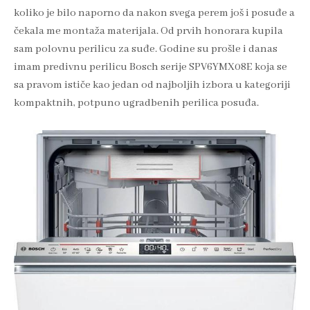
koliko je bilo naporno da nakon svega perem još i posuđe a
čekala me montaža materijala. Od prvih honorara kupila
sam polovnu perilicu za suđe. Godine su prošle i danas
imam predivnu perilicu Bosch serije SPV6YMX08E koja se
sa pravom ističe kao jedan od najboljih izbora u kategoriji
kompaktnih, potpuno ugradbenih perilica posuđa.