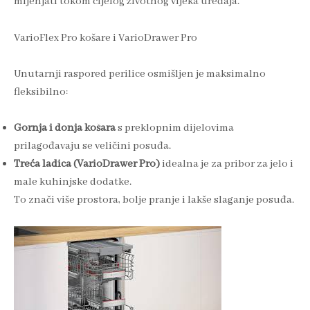
mijenjati tokom cijelog životnog vijeka uređaja.
VarioFlex Pro košare i VarioDrawer Pro
Unutarnji raspored perilice osmišljen je maksimalno
fleksibilno:
Gornja i donja košara
s preklopnim dijelovima
prilagođavaju se veličini posuđa.
Treća ladica (VarioDrawer Pro)
idealna je za pribor za jelo i
male kuhinjske dodatke.
To znači više prostora, bolje pranje i lakše slaganje posuđa.