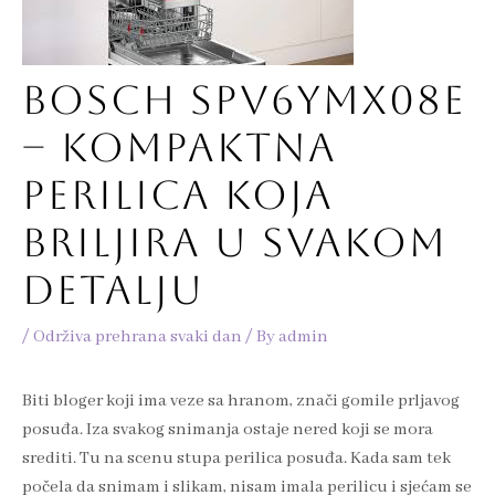
BOSCH SPV6YMX08E
– KOMPAKTNA
PERILICA KOJA
BRILJIRA U SVAKOM
DETALJU
/
Održiva prehrana svaki dan
/ By
admin
Biti bloger koji ima veze sa hranom, znači gomile prljavog
posuđa. Iza svakog snimanja ostaje nered koji se mora
srediti. Tu na scenu stupa perilica posuđa. Kada sam tek
počela da snimam i slikam, nisam imala perilicu i sjećam se