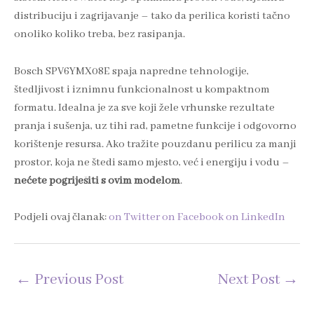
distribuciju i zagrijavanje – tako da perilica koristi tačno
onoliko koliko treba, bez rasipanja.
Bosch SPV6YMX08E spaja napredne tehnologije,
štedljivost i iznimnu funkcionalnost u kompaktnom
formatu. Idealna je za sve koji žele vrhunske rezultate
pranja i sušenja, uz tihi rad, pametne funkcije i odgovorno
korištenje resursa. Ako tražite pouzdanu perilicu za manji
prostor, koja ne štedi samo mjesto, već i energiju i vodu –
nećete pogriješiti s ovim modelom
.
Podjeli ovaj članak:
on Twitter
on Facebook
on LinkedIn
←
Previous Post
Next Post
→