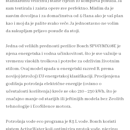
standardnu veličinu) stane cijelih 10 kompleta posuđa. Ja
sam testirala i zaista opere sve perfektno. Mislim da je
sasvim dovoljna i za domaćinstva od 4 člana ako je vaš plan
kao i moj da je palite svako veče. Ja jednostavno ne volim
da sakupljam prljavo posuđe da stoji.
Jedna od velikih prednosti perilice Bosch SPV6YMX08E je
njena energetska i vodna učinkovitost, što je sve važnije u
vremenu visokih troškova i potrebe za održivim životnim
stilom. Ovaj model spada u energetski razred B, prema
novijoj (strožoj) EU energetskoj klasifikaciji. Procijenjena
godišnja potrošnja električne energije (ovisno o
učestalosti korištenja) kreće se oko 210–230 kWh, što je
značajno manje od starijih ili jeftinijih modela bez Zeolith
tehnologije i EcoSilence motora.
Potrošnja vode eco programa je 8.5 L vode. Bosch koristi
sistem ActiveWater koji optimizira protok vode, njezinu