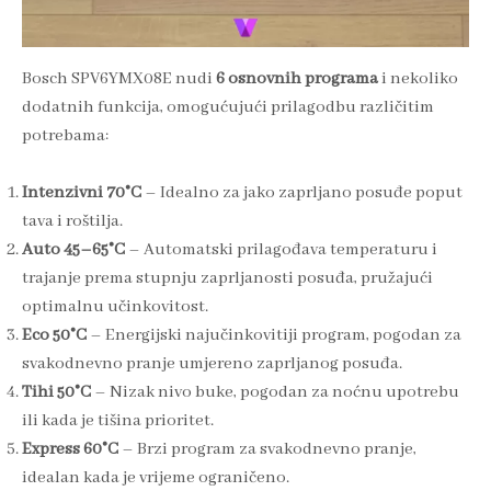
Bosch SPV6YMX08E nudi
6 osnovnih programa
i nekoliko
dodatnih funkcija, omogućujući prilagodbu različitim
potrebama:
Intenzivni 70°C
– Idealno za jako zaprljano posuđe poput
tava i roštilja.
Auto 45–65°C
– Automatski prilagođava temperaturu i
trajanje prema stupnju zaprljanosti posuđa, pružajući
optimalnu učinkovitost.
Eco 50°C
– Energijski najučinkovitiji program, pogodan za
svakodnevno pranje umjereno zaprljanog posuđa.
Tihi 50°C
– Nizak nivo buke, pogodan za noćnu upotrebu
ili kada je tišina prioritet.
Express 60°C
– Brzi program za svakodnevno pranje,
idealan kada je vrijeme ograničeno.