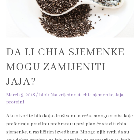
mogu
zamijeniti
jaja?
DA LI CHIA SJEMENKE
MOGU ZAMIJENITI
JAJA?
March 9, 2018
/
biološka vrijednost
,
chia sjemenke
,
Jaja
,
proteini
Ako otvorite bilo koju društvenu mrežu, mnogo osoba koje
preferiraju pravilnu prehranu u prvi plan će staviti chia
sjemenke, u različitim izvedbama. Mnogo njih tvrdi da su