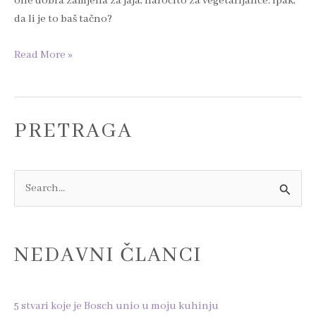
one dobra zamjena za jaja, naročito za vegetarijance. Ipak,
da li je to baš tačno?
Read More »
PRETRAGA
S
e
a
NEDAVNI ČLANCI
r
c
h
5 stvari koje je Bosch unio u moju kuhinju