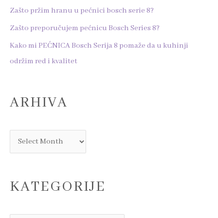
f
Zašto pržim hranu u pećnici bosch serie 8?
o
Zašto preporučujem pećnicu Bosch Series 8?
r
Kako mi PEĆNICA Bosch Serija 8 pomaže da u kuhinji
:
održim red i kvalitet
ARHIVA
KATEGORIJE