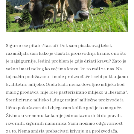
Sigurno se pitate šta sad? Dok sam pisala ovaj tekst,
razmišljala sam kako je vlastita proizvodnja hrane, ono što
je najsigurnije. Jedini problem je gdje držati kravu? Zato je
važno imati nekog ko već ima kravu, ko to radi za nas. Na
taj način podržavamo i male proizvođače i sebi poklanjamo
kvalitetno mlijeko. Onda kada nema dovoljno mlijeka kod
malog prodavca, nije loše pasterizirano mlijeko u „kesama“.
Sterilizirano mlijeko i „dugotrajne“ mliječne proizvode ja
lično pokušavam da izbjegavam koliko god je to moguće.
Živimo u vremenu kada nije jednostavno doći do pravih,
izvornih, sigurnih namirnica. Sami nosimo odgovornost
za to. Nema smisla prebacivati krivnju na proizvođača,