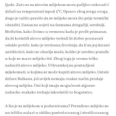
ljude. Zato se sa sirovim mlijekom mora pažljivo rukovati i
držati na temperaturi ispod 4°C. Upravo zbog svega ovoga,
dugo je važilo pravilo da se mlijeko mora što prije termički
obraditi. Danas su uvjeti na farmama drugačiji, uredniji.
Međutim, kako živimo u vremenu kada je profit primaran,
da bi koristili sirovo mlijeko trebali bi dobro poznavati
odakle potiče, kako je tretirana životinja, da li su joj davani
antibiotici, kako se obavlja muža, koliko je uredno posuđe
u koje se muze mlijeko itd. Zbog toga je veoma teško
nabaviti sirovo mlijeko. U Hrvatskoj su postavljeni
mljekomati, u kojima se može kupiti sirovo mlijeko. Ostale
države Balkana, još uvijek nemaju ovakav način prodaje
sirovog mlijeka. Oni koji imaju mogućnost sigurne
nabavke, svakako trebaju iskoristiti to bogatstvo.
A šta je sa mlijekom u podavnicama? Prerađeno mlijeko se
na tržištu nalazi u obliku pasterizovanog i sterilizovanog