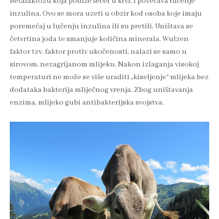
betalaktozu koja podiže šećer u krvi, i povećava lučenje
inzulina. Ovo se mora uzeti u obzir kod osoba koje imaju
poremećaj u lučenju inzulina ili su pretili. Uništava se
četvrtina joda te smanjuje količina minerala. Wulzen
faktor tzv. faktor protiv ukočenosti, nalazi se samo u
sirovom, nezagrijanom mlijeku. Nakon izlaganja visokoj
temperaturi ne može se više uraditi „kiseljenje“ mlijeka bez
dodataka bakterija mliječnog vrenja. Zbog uništavanja
enzima, mlijeko gubi antibakterijska svojstva.