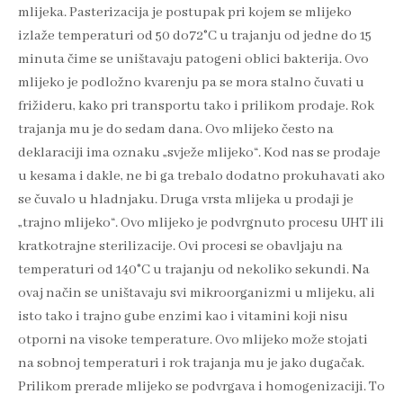
mlijeka. Pasterizacija je postupak pri kojem se mlijeko
izlaže temperaturi od 50 do72°C u trajanju od jedne do 15
minuta čime se uništavaju patogeni oblici bakterija. Ovo
mlijeko je podložno kvarenju pa se mora stalno čuvati u
frižideru, kako pri transportu tako i prilikom prodaje. Rok
trajanja mu je do sedam dana. Ovo mlijeko često na
deklaraciji ima oznaku „svježe mlijeko“. Kod nas se prodaje
u kesama i dakle, ne bi ga trebalo dodatno prokuhavati ako
se čuvalo u hladnjaku. Druga vrsta mlijeka u prodaji je
„trajno mlijeko“. Ovo mlijeko je podvrgnuto procesu UHT ili
kratkotrajne sterilizacije. Ovi procesi se obavljaju na
temperaturi od 140°C u trajanju od nekoliko sekundi. Na
ovaj način se uništavaju svi mikroorganizmi u mlijeku, ali
isto tako i trajno gube enzimi kao i vitamini koji nisu
otporni na visoke temperature. Ovo mlijeko može stojati
na sobnoj temperaturi i rok trajanja mu je jako dugačak.
Prilikom prerade mlijeko se podvrgava i homogenizaciji. To