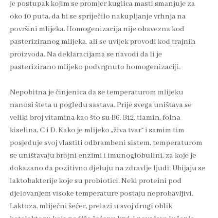
je postupak kojim se promjer kuglica masti smanjuje za
oko 10 puta, da bi se spriječilo nakupljanje vrhnja na
površini mlijeka. Homogenizacija nije obavezna kod
pasteriziranog mlijeka, ali se uvijek provodi kod trajnih
proizvoda. Na deklaracijama se navodi da li je
pasterizirano mlijeko podvrgnuto homogenizaciji.
Nepobitna je činjenica da se temperaturom mlijeku
nanosi šteta u pogledu sastava. Prije svega uništava se
veliki broj vitamina kao što su B6, B12, tiamin, folna
kiselina, C i D. Kako je mlijeko „živa tvar“ i samim tim
posjeduje svoj vlastiti odbrambeni sistem, temperaturom
se uništavaju brojni enzimi i imunoglobulini, za koje je
dokazano da pozitivno djeluju na zdravlje ljudi. Ubijaju se
laktobakterije koje su probiotici. Neki proteini pod
djelovanjem visoke temperature postaju neprobavljivi.
Laktoza, mliječni šećer, prelazi u svoj drugi oblik