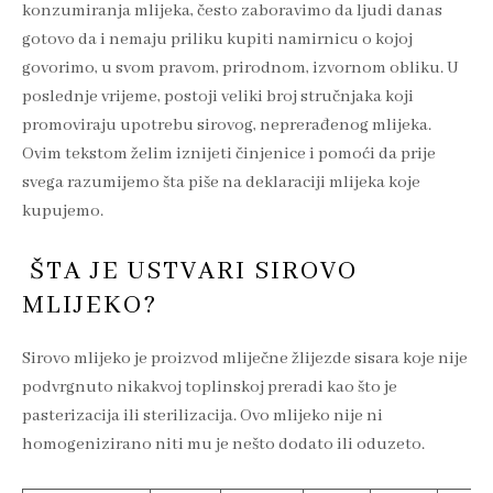
konzumiranja mlijeka, često zaboravimo da ljudi danas
gotovo da i nemaju priliku kupiti namirnicu o kojoj
govorimo, u svom pravom, prirodnom, izvornom obliku. U
poslednje vrijeme, postoji veliki broj stručnjaka koji
promoviraju upotrebu sirovog, neprerađenog mlijeka.
Ovim tekstom želim iznijeti činjenice i pomoći da prije
svega razumijemo šta piše na deklaraciji mlijeka koje
kupujemo.
ŠTA JE USTVARI SIROVO
MLIJEKO?
Sirovo mlijeko je proizvod mliječne žlijezde sisara koje nije
podvrgnuto nikakvoj toplinskoj preradi kao što je
pasterizacija ili sterilizacija. Ovo mlijeko nije ni
homogenizirano niti mu je nešto dodato ili oduzeto.