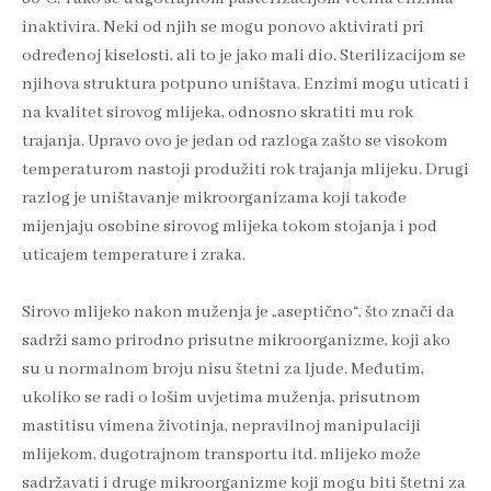
inaktivira. Neki od njih se mogu ponovo aktivirati pri
određenoj kiselosti, ali to je jako mali dio. Sterilizacijom se
njihova struktura potpuno uništava. Enzimi mogu uticati i
na kvalitet sirovog mlijeka, odnosno skratiti mu rok
trajanja. Upravo ovo je jedan od razloga zašto se visokom
temperaturom nastoji produžiti rok trajanja mlijeku. Drugi
razlog je uništavanje mikroorganizama koji takođe
mijenjaju osobine sirovog mlijeka tokom stojanja i pod
uticajem temperature i zraka.
Sirovo mlijeko nakon muženja je „aseptično“, što znači da
sadrži samo prirodno prisutne mikroorganizme, koji ako
su u normalnom broju nisu štetni za ljude. Međutim,
ukoliko se radi o lošim uvjetima muženja, prisutnom
mastitisu vimena životinja, nepravilnoj manipulaciji
mlijekom, dugotrajnom transportu itd. mlijeko može
sadržavati i druge mikroorganizme koji mogu biti štetni za