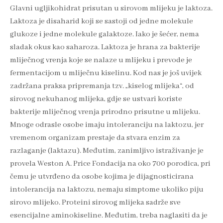
Glavni ugljikohidrat prisutan u sirovom mlijeku je laktoza.
Laktoza je disaharid koji se sastoji od jedne molekule
glukoze i jedne molekule galaktoze. Iako je šećer, nema
sladak okus kao saharoza. Laktoza je hrana za bakterije
mliječnog vrenja koje se nalaze u mlijeku i prevode je
fermentacijom u mliječnu kiselinu. Kod nas je još uvijek
zadržana praksa pripremanja tzv. „kiselog mlijeka“, od
sirovog nekuhanog mlijeka, gdje se ustvari koriste
bakterije mliječnog vrenja prirodno prisutne u mlijeku.
Mnoge odrasle osobe imaju intoleranciju na laktozu, jer
vremenom organizam prestaje da stvara enzim za
razlaganje (laktazu). Međutim, zanimljivo istraživanje je
provela Weston A. Price Fondacija na oko 700 porodica, pri
čemu je utvrđeno da osobe kojima je dijagnosticirana
intolerancija na laktozu, nemaju simptome ukoliko piju
sirovo mlijeko. Proteini sirovog mlijeka sadrže sve
esencijalne aminokiseline. Međutim, treba naglasiti da je