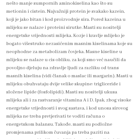
nešto manje sumpornih aminokiselina kao što su
metionin i cistein. Najvažniji protein je svakako kazein,
koji je jako bitan i kod proizvodnje sira. Pored kazeina u
mlijeku se nalaze i proteini sirutke. Masti su nositelji
energetske vrijednosti mlijeka. Kozje i kravlje mlijeko je
bogato višestruko nezasićenim masnim kiselinama koje su
neophodne za metabolizam čovjeka. Masne kiseline u
mlijeku se nalaze u cis obliku, za koji smo već naučili da
povoljno djeluju na zdravlje ljudi za razliku od trans
masnih kiselina (vidi članak o maslac ili margarin). Masti u
mlijeku obuhvataju dvije velike skupine: trigliceride i
složene lipide (fosfolipidi). Masti su nositelji ukusa
mlijeka ali i za rastvaranje vitamina A i D. Ipak, zbog visoke
energetske vrijednosti i svog sastava, i kod unosa sirovog
mlijeka ne treba pretjerivati te voditi računa o
energetskom balansu. Takođe, masti su podložne
promjenama prilikom čuvanja pa treba paziti na