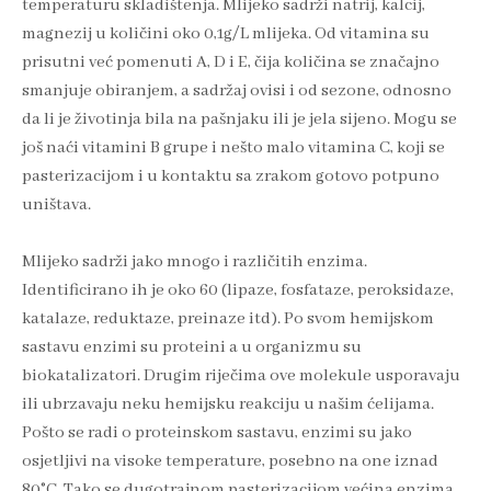
temperaturu skladištenja. Mlijeko sadrži natrij, kalcij,
magnezij u količini oko 0,1g/L mlijeka. Od vitamina su
prisutni već pomenuti A, D i E, čija količina se značajno
smanjuje obiranjem, a sadržaj ovisi i od sezone, odnosno
da li je životinja bila na pašnjaku ili je jela sijeno. Mogu se
još naći vitamini B grupe i nešto malo vitamina C, koji se
pasterizacijom i u kontaktu sa zrakom gotovo potpuno
uništava.
Mlijeko sadrži jako mnogo i različitih enzima.
Identificirano ih je oko 60 (lipaze, fosfataze, peroksidaze,
katalaze, reduktaze, preinaze itd). Po svom hemijskom
sastavu enzimi su proteini a u organizmu su
biokatalizatori. Drugim riječima ove molekule usporavaju
ili ubrzavaju neku hemijsku reakciju u našim ćelijama.
Pošto se radi o proteinskom sastavu, enzimi su jako
osjetljivi na visoke temperature, posebno na one iznad
80°C. Tako se dugotrajnom pasterizacijom većina enzima