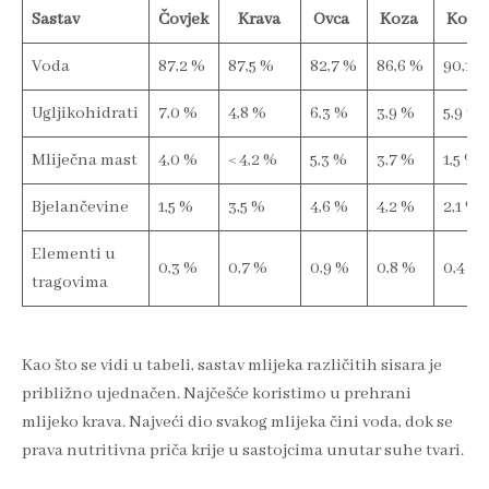
Sastav
Čovjek
Krava
Ovca
Koza
Konj
Voda
87,2 %
87,5 %
82,7 %
86,6 %
90,1 
Ugljikohidrati
7,0 %
4,8 %
6,3 %
3,9 %
5,9 %
Mliječna mast
4,0 %
< 4,2 %
5,3 %
3,7 %
1,5 %
Bjelančevine
1,5 %
3,5 %
4,6 %
4,2 %
2,1 %
Elementi u
0,3 %
0,7 %
0,9 %
0,8 %
0,4 %
tragovima
Kao što se vidi u tabeli, sastav mlijeka različitih sisara je
približno ujednačen. Najčešće koristimo u prehrani
mlijeko krava. Najveći dio svakog mlijeka čini voda, dok se
prava nutritivna priča krije u sastojcima unutar suhe tvari.