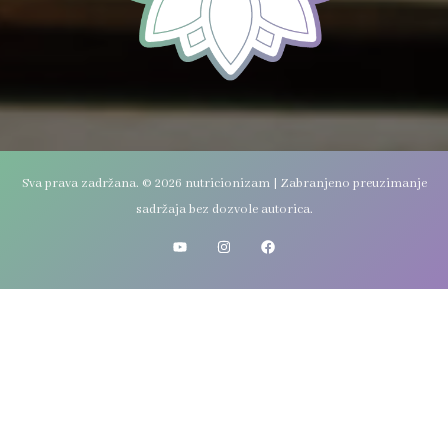
Sva prava zadržana. © 2026 nutricionizam | Zabranjeno preuzimanje
sadržaja bez dozvole autorica.