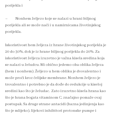
porijekla i
– Nonhem željezo koje se nalazi u hrani biljnog
porijekla ali se može naći i u namirnicama životinjskog
porijekla.
Iskoristivost hem željeza iz hrane životinjskog porijekla je
20 do 30%, dok je iz hrane biljnog porijekla do 20%. Za
iskoristivost željeza izuzetno je važna kisela sredina koja
se nalazi u želudcu. Mi obično jedemo oba oblika željeza
(hem i nonhem). Željezo u hem obliku je dvovalentno i
može proći kroz ćelijske membrane. Nonhem željezo je
trovalentno i potrebno je da dođe do redukcije u kiseloj
sredini kao što je želudac. Zato izuzetno kisela hrana kao
što je hrana bogata vitaminom C, značajno pomaže ovaj
postupak. Sa druge strane antacidi (bazna jedinjenja kao
što je mlijeko), lijekovi inhibitori protonske pumpe i