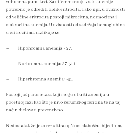
volumena pune krvi. Za diferenciranje vrste anemije
potrebno je odrediti oblik eritrocita. Tako npr. u ovisnosti
od veličine eritrocita postoji mikrocitna, normocitna i
makrocitna anemija. U ovisnosti od sadržaja hemoglobina
u eritrocitima razlikuje se:
– Hipohromna anemija: <27,
– Norhromna anemija: 27-31 i
– Hiperhromna anemija: >31.
Postoji još parametara koji mogu otkriti anemiju u
početnoj fazi kao što je nivo serumskog feritina te na taj
način djelovati preventivno.
Nedostatak željeza rezultira opštom slabošću, bljedilom,