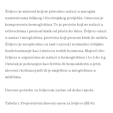
Željezo je mineral koji se prirodno nalazi u mnogim
namirnicama biljnog i životinjskog porijekla. Osnovna je
komponenta hemoglobina. To je protein koji se nalazi u
eritrocitima i prenosi kisik od pluća do tkiva. Željezo ulazi
u sastav i mioglobina, proteina koji prenosi kisik do mišića.
Željezo je neophodno za rast i razvoj i normalno ćelijsko
funkcionisanje kao i sintezu nekih hormona. Najveći dio
željeza u organizmu se nalazi u hemoglobinu i to 3 do 4 g.
Ostatak je pohranjen kao feritin ili hemosiderin u jetri,
slezeni i koštanoj srži ili je smješten u mioglobinu u
mišićima.
Dnevne potrebe za željezom zavise od doba i spola.
Tabela 1. Preporučeni dnevni unos za željezo (RDA)