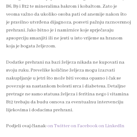
B6, B9 i B12 te mineralima bakrom i kobaltom. Zato je
veoma važno da ukoliko osoba pati od anemije nakon što
je pravilno utvrđena dijagnoza, posveti pažnju raznovrsnoj
prehrani. Jako bitno je i namirnice koje sprječavaju
apsoprciju smanjiti ili ne jesti u isto vrijeme sa hranom
koja je bogata željezom.
Dodatke prehrani na bazi željeza nikada ne kupovati na
svoju ruku. Prevelike količine željeza mogu izazvati
nakupljanje u jetri što može biti veoma opasno i čak se
povezuje sa nastankom bolesti srca i diabetesa. Detaljne
pretrage ne samo statusa željeza i feritina nego i vitamina
B12 trebaju da budu osnova za eventualnu intervenciju
lijekovima i dodacima prehrani.
Podjeli ovaj članak:
on Twitter
on Facebook
on LinkedIn