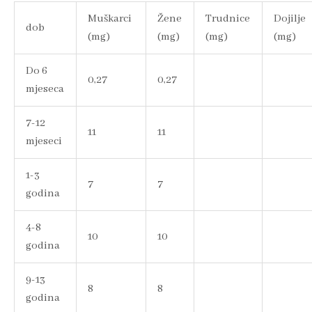
Muškarci
Žene
Trudnice
Dojilje
dob
(mg)
(mg)
(mg)
(mg)
Do 6
0,27
0,27
mjeseca
7-12
11
11
mjeseci
1-3
7
7
godina
4-8
10
10
godina
9-13
8
8
godina