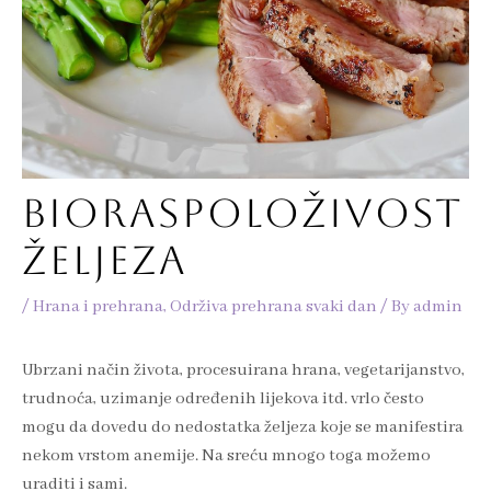
BIORASPOLOŽIVOST
ŽELJEZA
/
Hrana i prehrana
,
Održiva prehrana svaki dan
/ By
admin
Ubrzani način života, procesuirana hrana, vegetarijanstvo,
trudnoća, uzimanje određenih lijekova itd. vrlo često
mogu da dovedu do nedostatka željeza koje se manifestira
nekom vrstom anemije. Na sreću mnogo toga možemo
uraditi i sami.