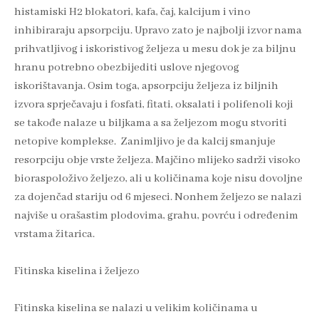
histamiski H2 blokatori, kafa, čaj, kalcijum i vino
inhibiraraju apsorpciju. Upravo zato je najbolji izvor nama
prihvatljivog i iskoristivog željeza u mesu dok je za biljnu
hranu potrebno obezbijediti uslove njegovog
iskorištavanja. Osim toga, apsorpciju željeza iz biljnih
izvora sprječavaju i fosfati, fitati, oksalati i polifenoli koji
se takođe nalaze u biljkama a sa željezom mogu stvoriti
netopive komplekse. Zanimljivo je da kalcij smanjuje
resorpciju obje vrste željeza. Majčino mlijeko sadrži visoko
bioraspoloživo željezo, ali u količinama koje nisu dovoljne
za dojenčad stariju od 6 mjeseci. Nonhem željezo se nalazi
najviše u orašastim plodovima, grahu, povrću i određenim
vrstama žitarica.
Fitinska kiselina i željezo
Fitinska kiselina se nalazi u velikim količinama u