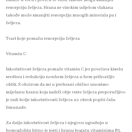
nalaze u voću i povrću te vinu, takođe mogu smanjiti
resorpciju željeza. Hrana se visokim udjelom vlakana
takođe može smanjiti resorpciju mnogih minerala pa i
željeza.
Tvari koje pomažu resorpciju željeza
Vitamin C
Iskoristivost željeza pomaže vitamin C jer povećava kiselu
sredinu i redukciju nonhem željeza u hem prihvatljiv
oblik. S obzirom da mi u prehrani obično unosimo
miješanu hranu koja sadrži obje vrste željeza preporučljivo
je radi bolje iskoristivosti željeza uz obrok popiti čašu
limunade.
Za dalju iskoristivost željeza i njegovu ugradnju u
hemoglobin bitno je jesti i hranu bogatu vitaminima B3,