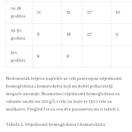
14-18
11
15
27
10
godina
19-50
8
18
27
9
godina
51+
8
8
godina
Nedostatak željeza najčešće se vrši praćenjem vrijednosti
hemoglobina i hematokrita koji su dobri pokazatelji
moguće anemije. Normalne vrijednosti hemoglobina za
odrasle osobe su 120 g/L i više za žene te 130 i više za
muškarce. Pregled i veza ova dva parametra su u tabeli 2.
Tabela 2. Vrijednosti hemoglobina i hematokrita