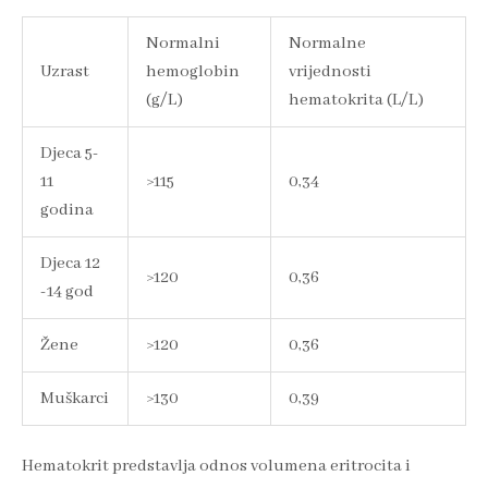
Normalni
Normalne
Uzrast
hemoglobin
vrijednosti
(g/L)
hematokrita (L/L)
Djeca 5-
11
>115
0,34
godina
Djeca 12
>120
0,36
-14 god
Žene
>120
0,36
Muškarci
>130
0,39
Hematokrit predstavlja odnos volumena eritrocita i