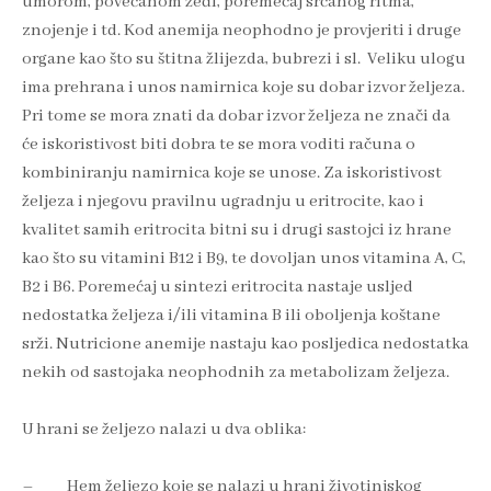
umorom, povećanom žeđi, poremećaj srčanog ritma,
znojenje i td. Kod anemija neophodno je provjeriti i druge
organe kao što su štitna žlijezda, bubrezi i sl. Veliku ulogu
ima prehrana i unos namirnica koje su dobar izvor željeza.
Pri tome se mora znati da dobar izvor željeza ne znači da
će iskoristivost biti dobra te se mora voditi računa o
kombiniranju namirnica koje se unose. Za iskoristivost
željeza i njegovu pravilnu ugradnju u eritrocite, kao i
kvalitet samih eritrocita bitni su i drugi sastojci iz hrane
kao što su vitamini B12 i B9, te dovoljan unos vitamina A, C,
B2 i B6. Poremećaj u sintezi eritrocita nastaje usljed
nedostatka željeza i/ili vitamina B ili oboljenja koštane
srži. Nutricione anemije nastaju kao posljedica nedostatka
nekih od sastojaka neophodnih za metabolizam željeza.
U hrani se željezo nalazi u dva oblika:
– Hem željezo koje se nalazi u hrani životinjskog