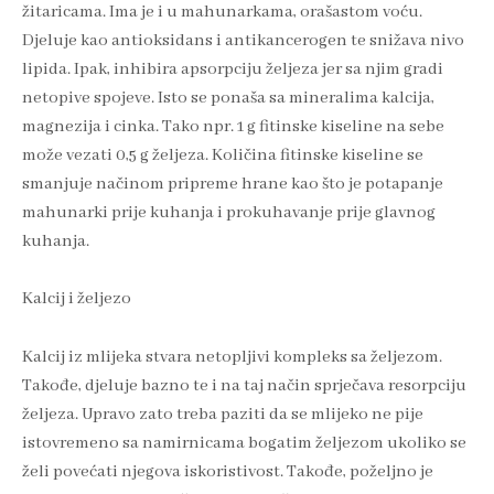
žitaricama. Ima je i u mahunarkama, orašastom voću.
Djeluje kao antioksidans i antikancerogen te snižava nivo
lipida. Ipak, inhibira apsorpciju željeza jer sa njim gradi
netopive spojeve. Isto se ponaša sa mineralima kalcija,
magnezija i cinka. Tako npr. 1 g fitinske kiseline na sebe
može vezati 0,5 g željeza. Količina fitinske kiseline se
smanjuje načinom pripreme hrane kao što je potapanje
mahunarki prije kuhanja i prokuhavanje prije glavnog
kuhanja.
Kalcij i željezo
Kalcij iz mlijeka stvara netopljivi kompleks sa željezom.
Takođe, djeluje bazno te i na taj način sprječava resorpciju
željeza. Upravo zato treba paziti da se mlijeko ne pije
istovremeno sa namirnicama bogatim željezom ukoliko se
želi povećati njegova iskoristivost. Takođe, poželjno je