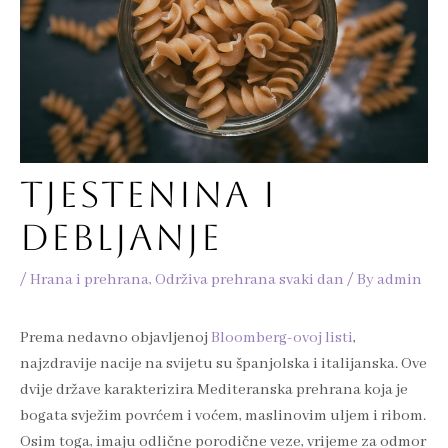
TJESTENINA I
DEBLJANJE
/
Hrana i prehrana
,
Održiva prehrana svaki dan
/ By
admin
Prema nedavno objavljenoj
Bloomberg-ovoj listi
,
najzdravije nacije na svijetu su španjolska i italijanska. Ove
dvije države karakterizira Mediteranska prehrana koja je
bogata svježim povrćem i voćem, maslinovim uljem i ribom.
Osim toga, imaju odlične porodične veze, vrijeme za odmor