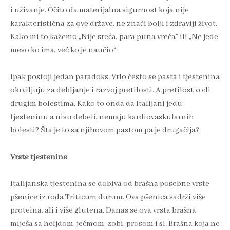
i uživanje. Očito da materijalna sigurnost koja nije
karakteristična za ove države, ne znači bolji i zdraviji život.
Kako mi to kažemo „Nije sreća, para puna vreća“ ili „Ne jede
meso ko ima, već ko je naučio“.
Ipak postoji jedan paradoks. Vrlo često se pasta i tjestenina
okrviljuju za debljanje i razvoj pretilosti. A pretilost vodi
drugim bolestima. Kako to onda da Italijani jedu
tjesteninu a nisu debeli, nemaju kardiovaskularnih
bolesti? Šta je to sa njihovom pastom pa je drugačija?
Vrste tjestenine
Italijanska tjestenina se dobiva od brašna posebne vrste
pšenice iz roda Triticum durum. Ova pšenica sadrži više
proteina, ali i više glutena. Danas se ova vrsta brašna
miješa sa heljdom, ječmom, zobi, prosom i sl. Brašna koja ne