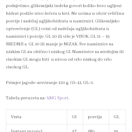
podsjetimo, glikemijski indeks govori koliko brzo ugljeni
hidrat podiže nivo šećera u krvi. Ne uzima u obzir veličinu
porcije i sadržaj ugljikohidrata u namirnici. Glikemijsko
opterećenje (GL) ovisi od sadržaja ugljikohidrata u
namirnici i porcije. GL 20 ili više je VISOK. GL 11 – 19
SREDNJI a GL 10 ili manje je NIZAK. Sve namirnice sa
niskim GL su obično i niskog GI. Namirnice sa srednjim ili
visokim GL mogu biti u nivou od vrlo niskog do vrlo
visokog GL.
Primjer jagode: serviranje 120 g, GI=41, GL=1.
Tabela preuzeta sa:
AMG Sport
.
Vrsta
GI
porcija
GL
Instant rezanci
47
180
19