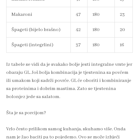
Makaroni
47
180
23
Špageti (bijelo brašno)
42
180
20
Špageti (integrlini)
37
180
16
Iz tabele se vidi da je svakako bolje jesti integralne vrste jer
obaraju GL. Još bolja kombinacija je tjestenina sa povćem
ili umakom koji sadrži povrće. GL će oboriti i kombiniranje
sa proteinima i dobrim mastima. Zato se tjestenina
bolonjez jede sa salatom.
Šta je sa porcijom?
Vrlo često prilikom samog kuhanja, skuhamo više. Onda
nam je žao baciti pa to pojedemo. Ovo se može izbjeći