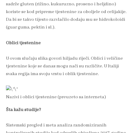
sadrže gluten (rižino, kukuruzno, proseno i heljdino)
koriste se kod pripreme tjestenine za oboljele od celijakije.
Da bi se takvo tijesto razvlačilo dodaju mu se hidrokoloidi
(guar guma, pektin i sl.).
Oblici tjestenine
U ovom slučaju slika govori hiljadu riječi. Oblici i veličine
tjestenine koje se danas mogu nači su različite. U Italiji
svaka regija ima svoju vrstu i oblik tjestenine.
Nazivi i oblici tjestenine (preuzeto sa interneta)
Šta kažu studije?
Sistemski pregled i meta analiza randomiziranih
kontroliranih studija kod odraslih objavljena 2017. godine