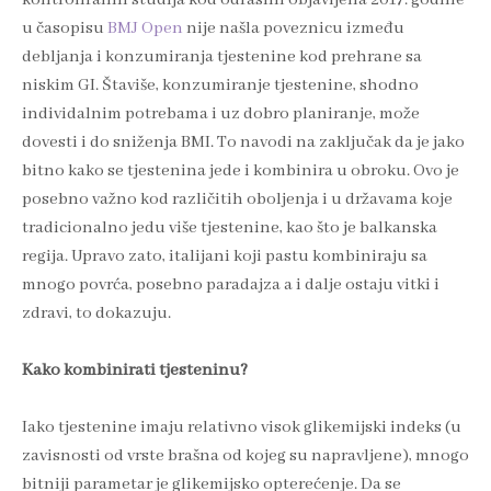
u časopisu
BMJ Open
nije našla poveznicu između
debljanja i konzumiranja tjestenine kod prehrane sa
niskim GI. Štaviše, konzumiranje tjestenine, shodno
individalnim potrebama i uz dobro planiranje, može
dovesti i do sniženja BMI. To navodi na zaključak da je jako
bitno kako se tjestenina jede i kombinira u obroku. Ovo je
posebno važno kod različitih oboljenja i u državama koje
tradicionalno jedu više tjestenine, kao što je balkanska
regija. Upravo zato, italijani koji pastu kombiniraju sa
mnogo povrća, posebno paradajza a i dalje ostaju vitki i
zdravi, to dokazuju.
Kako kombinirati tjesteninu?
Iako tjestenine imaju relativno visok glikemijski indeks (u
zavisnosti od vrste brašna od kojeg su napravljene), mnogo
bitniji parametar je glikemijsko opterećenje. Da se