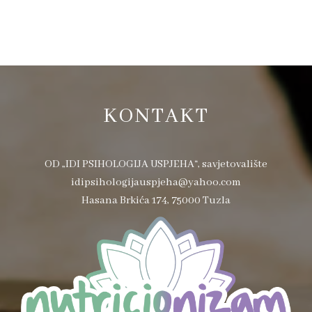
KONTAKT
OD „IDI PSIHOLOGIJA USPJEHA“, savjetovalište
idipsihologijauspjeha@yahoo.com
Hasana Brkića 174, 75000 Tuzla