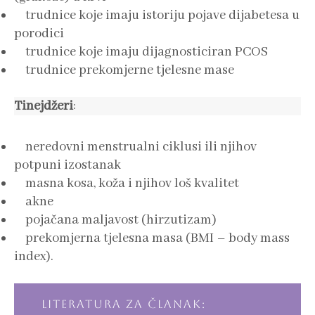
trudnice koje imaju istoriju pojave dijabetesa u
porodici
trudnice koje imaju dijagnosticiran PCOS
trudnice prekomjerne tjelesne mase
Tinejdžeri
:
neredovni menstrualni ciklusi ili njihov
potpuni izostanak
masna kosa, koža i njihov loš kvalitet
akne
pojačana maljavost (hirzutizam)
prekomjerna tjelesna masa (BMI – body mass
index).
LITERATURA ZA ČLANAK: