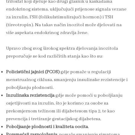
trifosfat koji djeluje kao drugi glasnik u kaskadama
endokrinog sistema, uključujući prijenose signala vezane
za inzulin, FSH (folikulstimulirajući hormon) i TSH
(tireotropin). Na takav način inozitol može djelovati na
više aspekata endokrinog zdravlja žene.
Upravo zbog svog širokog spektra djelovanja inozitola
preporučuje se kod različitih stanja kao što su:
Policistični jajnici (PCOS)
gdje pomaže u regulaciji
menstrualnog ciklusa, smanjenju insulinske rezistencije i
poboljšanju plodnosti.
Inzulinska rezistencija
gdje može pomoći u poboljšanju
osjetljivosti na inzulin, što je korisno za osobe sa
prekomjernom težinom ili dijabetesom tipa 2, te kao
prevencija i tretiranje gestacijskog dijabetesa,
Poboljšanje plodnosti i kvaliteta oocita
.
Poremećaji raspoloženja
: pomaže smanjenje simptoma