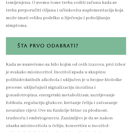
izmijenjena. O svemu tome treba voditi računa kada se
treba preporučiti ciljana i učinkovita suplementacija koja
može imati veliku podršku u liječenju i poboljšanju
simptoma.
ŠTA PRVO ODABRATI?
Kada se susrećemo sa bilo kojim od ovih izazova, prvi izbor
je svakako mioinozitol. Inozitol spada u skupinu
polihidroksilnih alkohola i uključen je u brojne biološke
procese, uključujući signalizaciju inzulina i
gonadotropina, energetski metabolizam, sazrijevanje
folikula, regulaciju glukoze, kretanje ćelija i zatvaranje
neuralne cijevi. Ove su funkcije bitne za plodnost,
trudnoću i embriogenezu. Zanimljivo je da se nakon
ulaska mioinozitola u ćeliju, konvertira u inozitol-