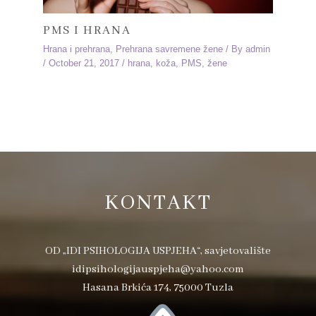
PMS I HRANA
Hrana i prehrana
,
Prehrana savremene žene
/ By
admin
/
October 21, 2017
/
hrana
,
koža
,
PMS
,
žene
KONTAKT
OD „IDI PSIHOLOGIJA USPJEHA“, savjetovalište
idipsihologijauspjeha@yahoo.com
Hasana Brkića 174, 75000 Tuzla