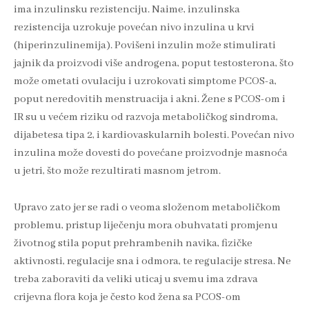
ima inzulinsku rezistenciju. Naime, inzulinska
rezistencija uzrokuje povećan nivo inzulina u krvi
(hiperinzulinemija). Povišeni inzulin može stimulirati
jajnik da proizvodi više androgena, poput testosterona, što
može ometati ovulaciju i uzrokovati simptome PCOS-a,
poput neredovitih menstruacija i akni. Žene s PCOS-om i
IR su u većem riziku od razvoja metaboličkog sindroma,
dijabetesa tipa 2, i kardiovaskularnih bolesti. Povećan nivo
inzulina može dovesti do povećane proizvodnje masnoća
u jetri, što može rezultirati masnom jetrom.
Upravo zato jer se radi o veoma složenom metaboličkom
problemu, pristup liječenju mora obuhvatati promjenu
životnog stila poput prehrambenih navika, fizičke
aktivnosti, regulacije sna i odmora, te regulacije stresa. Ne
treba zaboraviti da veliki uticaj u svemu ima zdrava
crijevna flora koja je često kod žena sa PCOS-om