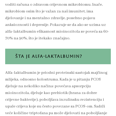
voditi računa o zdravom crijevnom mikrobiomu. Inače,
mikrobiom osim što je važan za naš imunitet, ima
djelovanje i na mentalno zdravlje, posebno pojavu
anksioznosti i depresije. Pokazuje se da ako se uzima uz
alfa-laktalbumin efikasnost mioinozitola se poveća sa 60-
70% na 90%, što je itekako značajno.
ŠTA JE ALFA-LAKTALBUMIN?
Alfa-laktalbumin je priodni proteinski sastojak majčinog
mlijeka, odnosno kolostruma. Kada je u pitanju PCOS
djeluje na nekoliko načina: povećava apsorpciju
mioinozitola, djeluje kao prebiotik (hrana za dobre
crijevne bakterije), poboljšava inzulinsku rezistenciju i
upale crijeva koje su često povezane sa PCOS-om. Sadrži
veće količine triptofana pa može djelovati na poboljšanje