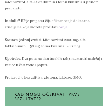
mioinozitol, alfa-laktalbumin i folnu kiselinu u jednom
preparatu.
Inofolic® HP
je preparat čija efikasnost je dokazana
studijama koje možete pročitati
ovdje.
Sastav u jednoj vrećici
: Mioinozitol 2000 mg, alfa-
laktalbumin 50 mg, folna kiselina 200 mcg.
Upotreba:
Dva puta na dan (svakih 12h), razmutiti sadržaj 1
kesice u čaši vode i popiti.
Proizvod je bez aditiva, glutena, laktoze, GMO.
KAD MOGU OČEKIVATI PRVE
REZULTATE?