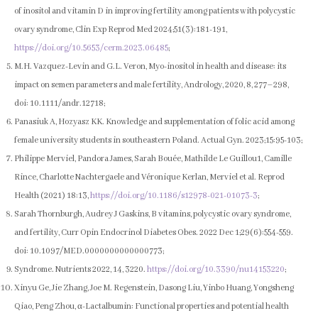
of inositol and vitamin D in improving fertility among patients with polycystic
ovary syndrome, Clin Exp Reprod Med 2024;51(3):181-191,
https://doi.org/10.5653/cerm.2023.06485
;
M.H. Vazquez-Levin and G.L. Veron, Myo-inositol in health and disease: its
impact on semen parameters and male fertility, Andrology, 2020, 8, 277–298,
doi: 10.1111/andr.12718;
Panasiuk A, Hozyasz KK. Knowledge and supplementation of folic acid among
female university students in southeastern Poland. Actual Gyn. 2023;15:95-103;
Philippe Merviel, Pandora James, Sarah Bouée, Mathilde Le Guillou1, Camille
Rince, Charlotte Nachtergaele and Véronique Kerlan, Merviel et al. Reprod
Health (2021) 18:13,
https://doi.org/10.1186/s12978-021-01073-3
;
Sarah Thornburgh, Audrey J Gaskins, B vitamins, polycystic ovary syndrome,
and fertility, Curr Opin Endocrinol Diabetes Obes. 2022 Dec 1;29(6):554-559.
doi: 10.1097/MED.0000000000000773;
Syndrome. Nutrients 2022, 14, 3220.
https://doi.org/10.3390/nu14153220
;
Xinyu Ge, Jie Zhang, Joe M. Regenstein, Dasong Liu, Yinbo Huang, Yongsheng
Qiao, Peng Zhou, α-Lactalbumin: Functional properties and potential health