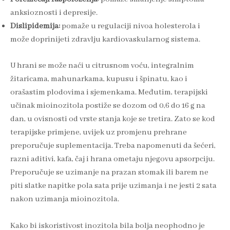
anksioznosti i depresije.
Dislipidemija:
pomaže u regulaciji nivoa holesterola i
može doprinijeti zdravlju kardiovaskularnog sistema.
U hrani se može naći u citrusnom voću, integralnim
žitaricama, mahunarkama, kupusu i špinatu, kao i
orašastim plodovima i sjemenkama. Međutim, terapijski
učinak mioinozitola postiže se dozom od 0,6 do 16 g na
dan, u ovisnosti od vrste stanja koje se tretira. Zato se kod
terapijske primjene, uvijek uz promjenu prehrane
preporučuje suplementacija. Treba napomenuti da šećeri,
razni aditivi, kafa, čaj i hrana ometaju njegovu apsorpciju.
Preporučuje se uzimanje na prazan stomak ili barem ne
piti slatke napitke pola sata prije uzimanja i ne jesti 2 sata
nakon uzimanja mioinozitola.
Kako bi iskoristivost inozitola bila bolja neophodno je