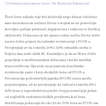
/
Prehrana savremene žene
/ By
Marizela Šabanović
Život žene nikada nije bio složeniji nego danas. Izložene
smo savremenom načinu života u kojem se ne posvećuje
dovoljno pažnje prehrani, higijeni sna i odmoru te fizičkoj
aktivnosti. Dokazano je da upravo takav način života utiče
na sve češću pojavu inzulinske rezistencije i PCOS-a.
Procjenjuje se da između 20% i 30% odraslih osoba u
Svijetu ima neki oblik IR- Zanimljivo je da se IR sve češće
pojavljuje u mediteranskim državama i među mlađim
stanovništvom. Uporedo sa porastom inuzlinske
rezistencije raste i broj oboljelih žena od PCOS-a.
Prevalencija policističnih jajnika (PCOS) varira među
populacijama, ali se procjenjuje da zahvaća između 5% i
10% žena u reproduktivnoj dobi. Ovaj poremećaj je jedan
od najčešćih endokrinoloških problema kod žena.
Istraživanja pokazuju da oko 50 do 70% žena sa PCOS-om