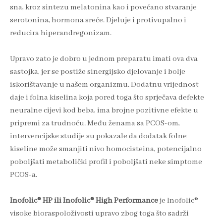
sna, kroz sintezu melatonina kao i povećano stvaranje
serotonina, hormona sreće. Djeluje i protivupalno i
reducira hiperandregonizam.
Upravo zato je dobro u jednom preparatu imati ova dva
sastojka, jer se postiže sinergijsko djelovanje i bolje
iskorištavanje u našem organizmu. Dodatnu vrijednost
daje i folna kiselina koja pored toga što sprječava defekte
neuralne cijevi kod beba, ima brojne pozitivne efekte u
pripremi za trudnoću. Među ženama sa PCOS-om,
intervencijske studije su pokazale da dodatak folne
kiseline može smanjiti nivo homocisteina, potencijalno
poboljšati metabolički profil i poboljšati neke simptome
PCOS-a.
Inofolic® HP ili Inofolic® High Performance
je Inofolic®
visoke bioraspoloživosti upravo zbog toga što sadrži