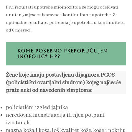
Prvi rezultati upotrebe mioinozitola se mogu očekivati
unutar 3 mjeseca ispravne i kontinuirane upotrebe. Za
optimalne rezultate, potrebna je upotreba u kontinuitetu
od 6 mjeseci.
KOME POSEBNO PREPORUČUJEM
INOFOLIC® HP?
Žene koje imaju postavljenu dijagnozu PCOS
(policistični ovarijalni sindrom) kojeg najčešće
prate neki od navedenih simptoma:
policistični izgled jajnika
neredovna menstruacija ili njen potpuni
izostanak
masna koža i kosa, loš kvalitet kože, kose i noktiju