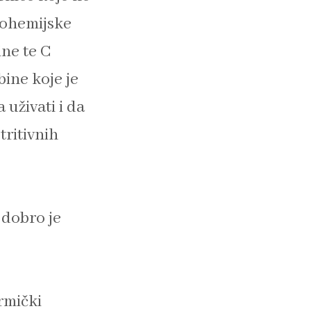
biohemijske
ine te C
ine koje je
uživati i da
tritivnih
 dobro je
ermički