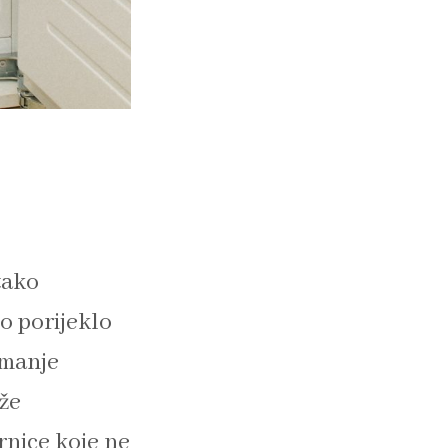
tako
o porijeklo
emanje
že
rnice koje ne