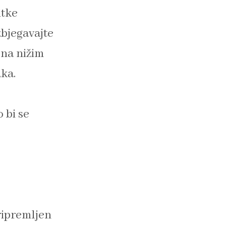
itke
zbjegavajte
 na nižim
ka.
 bi se
ripremljen