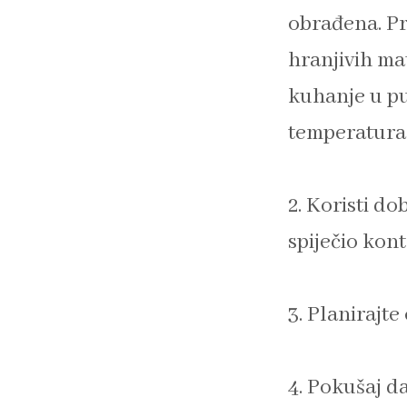
obrađena. P
hranjivih mat
kuhanje u pu
temperaturam
2. Koristi do
spiječio kon
3. Planirajte
4. Pokušaj d