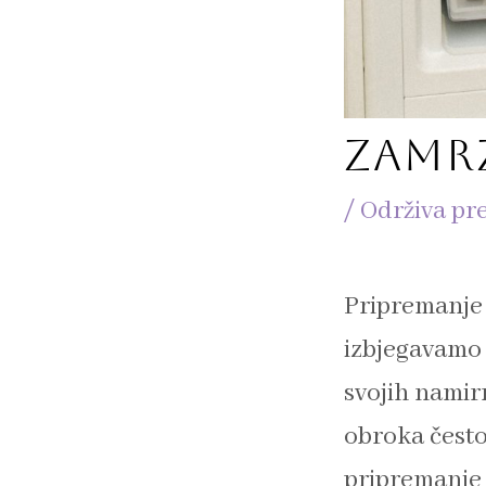
ZAMR
/
Održiva pr
Pripremanje 
izbjegavamo 
svojih namir
obroka često
pripremanje 