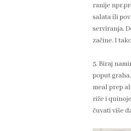
ranije npr.p
salata ili po
serviranja. D
začine. I tak
5. Biraj nam
poput graha, 
meal prep al
riže i quinoj
čuvati više 