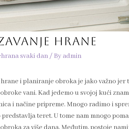
ZAVANJE HRANE
ehrana svaki dan
/ By
admin
hrane i planiranje obroka je jako važno jer 
obroke vani. Kad jedemo u svojoj kući znam
nica i načine pripreme. Mnogo radimo i spr
 predstavlja teret. U tome nam mnogo poma
obroka za više dana. Međutim, postoje nami