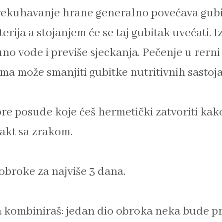
rekuhavanje hrane generalno povećava gub
erija a stojanjem će se taj gubitak uvećati. I
no vode i previše sjeckanja. Pečenje u rerni
a može smanjiti gubitke nutritivnih sastoja
bre posude koje ćeš hermetički zatvoriti kako
takt sa zrakom.
 obroke za najviše 3 dana.
a kombiniraš: jedan dio obroka neka bude p