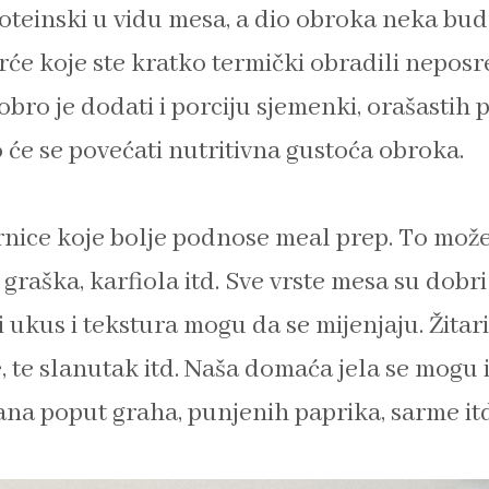
roteinski u vidu mesa, a dio obroka neka bud
vrće koje ste kratko termički obradili nepos
obro je dodati i porciju sjemenki, orašastih 
o će se povećati nutritivna gustoća obroka.
irnice koje bolje podnose meal prep. To može
graška, karfiola itd. Sve vrste mesa su dobr
i ukus i tekstura mogu da se mijenjaju. Žitar
e, te slanutak itd. Naša domaća jela se mogu 
dana poput graha, punjenih paprika, sarme itd