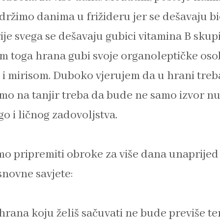
a držimo danima u frižideru jer se dešavaju 
ije svega se dešavaju gubici vitamina B skup
im toga hrana gubi svoje organoleptičke osob
i mirisom. Duboko vjerujem da u hrani treba 
imo na tanjir treba da bude ne samo izvor nu
o i ličnog zadovoljstva.
mo pripremiti obroke za više dana unaprijed
snovne savjete:
 hrana koju želiš sačuvati ne bude previše t