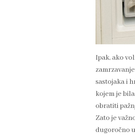
Ipak, ako vol
zamrzavanje.
sastojaka i
kojem je bil
obratiti paž
Zato je važn
dugoročno ul