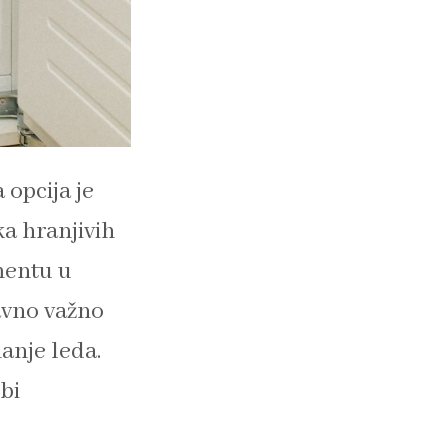
 opcija je
a hranjivih
mentu u
avno važno
anje leda.
bi