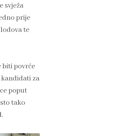
e svježa
redno prije
plodova te
 biti povrće
i kandidati za
ice poput
isto tako
.