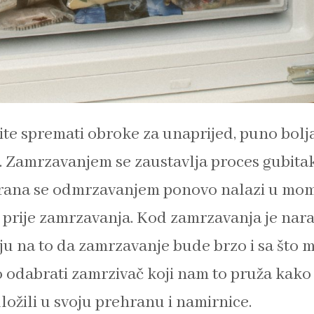
ite spremati obroke za unaprijed, puno bolja
 Zamrzavanjem se zaustavlja proces gubitak
 hrana se odmrzavanjem ponovo nalazi u mo
a prije zamrzavanja. Kod zamrzavanja je nar
nju na to da zamrzavanje bude brzo i sa što m
o odabrati zamrzivač koji nam to pruža kako 
ožili u svoju prehranu i namirnice.