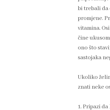
bi trebali d
promjene. Pr
vitamina. Os
čine ukusom 
ono što stav
sastojaka neg
Ukoliko želi
znati neke o
1. Pripazi da