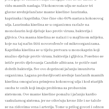
vidu masnih naslaga. U kokosovom ulju se nalaze tri
glavne srednjelančane masne kiseline: laurinska,
kaprinska i kaprilska. One čine oko 60% sastava kokosovog
ulja. Laurinska kiselina se u organizmu razlaže na
monolaurin koji djeluje kao protiv virusa, bakterija i
gljivica. Ova masna kiselina se nalazi i u majčinom mlijeku,
koje na taj način štiti novorođenče od mikroorganizama.
Kaprilska kiselina se u tijelu pretvara u monokaprin koji
snažno djeluje protiv virusa, bakterija i gljivica. Posebno se
ističe protiv djelovanja Candide albicans, te potiče rast
dobrih bakterija. Sve ovo doprinosi jačanju imuniteta
organizma. Lagana probavljivosti srednje lančanih masnih
kiselina omogućava primjenu kokosovog ulja i kod starijih
osoba te onih koji imaju problema sa probavnim
sistemom. Ove masne kiseline pomažu i jačanju kardio
vaskularnog sistema, jer ne oštećuju krvne žile i ne talože
se na zidovima vena i arterija. Tome u prilog govori i odnos