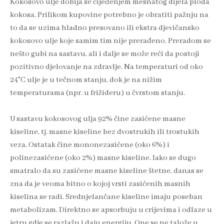
Kokosovo ulje dobija se cijeđenjem mesnatog dijela ploda
kokosa. Prilikom kupovine potrebno je obratiti pažnju na
to da se uzima hladno presovano ili ekstra djevičansko
kokosovo ulje koje samim tim nije prerađeno. Preradom se
nešto gubi na sastavu, ali i dalje se može reći da postoji
pozitivno djelovanje na zdravlje. Na temperaturi od oko
24°C ulje je u tečnom stanju, dok je na nižim
temperaturama (npr. u frižideru) u čvrstom stanju.
U sastavu kokosovog ulja 92% čine zasićene masne
kiseline, tj. masne kiseline bez dvostrukih ili trostukih
veza. Ostatak čine mononezasićene (oko 6%) i
polinezasićene (oko 2%) masne kiseline. Iako se dugo
smatralo da su zasićene masne kiseline štetne, danas se
zna da je veoma bitno o kojoj vrsti zasićenih masnih
kiselina se radi. Srednjelančane kiseline imaju poseban
metabolizam. Direktno se apsorbuju u crijevima i odlaze u
jetru gdje se razlažu i daju energiju. One se ne talože u