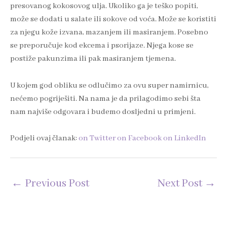
presovanog kokosovog ulja. Ukoliko ga je teško popiti,
može se dodati u salate ili sokove od voća. Može se koristiti
za njegu kože izvana, mazanjem ili masiranjem. Posebno
se preporučuje kod ekcema i psorijaze. Njega kose se
postiže pakunzima ili pak masiranjem tjemena.
U kojem god obliku se odlučimo za ovu super namirnicu,
nećemo pogriješiti. Na nama je da prilagodimo sebi šta
nam najviše odgovara i budemo dosljedni u primjeni.
Podjeli ovaj članak:
on Twitter
on Facebook
on LinkedIn
←
Previous Post
Next Post
→