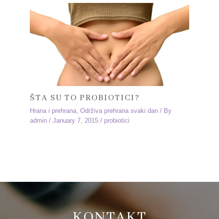
ŠTA SU TO PROBIOTICI?
Hrana i prehrana
,
Održiva prehrana svaki dan
/ By
admin
/
January 7, 2015
/
probiotici
KONTAKT