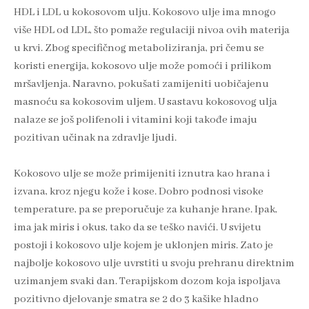
HDL i LDL u kokosovom ulju. Kokosovo ulje ima mnogo
više HDL od LDL, što pomaže regulaciji nivoa ovih materija
u krvi. Zbog specifičnog metaboliziranja, pri čemu se
koristi energija, kokosovo ulje može pomoći i prilikom
mršavljenja. Naravno, pokušati zamijeniti uobičajenu
masnoću sa kokosovim uljem. U sastavu kokosovog ulja
nalaze se još polifenoli i vitamini koji takođe imaju
pozitivan učinak na zdravlje ljudi.
Kokosovo ulje se može primijeniti iznutra kao hrana i
izvana, kroz njegu kože i kose. Dobro podnosi visoke
temperature, pa se preporučuje za kuhanje hrane. Ipak,
ima jak miris i okus, tako da se teško navići. U svijetu
postoji i kokosovo ulje kojem je uklonjen miris. Zato je
najbolje kokosovo ulje uvrstiti u svoju prehranu direktnim
uzimanjem svaki dan. Terapijskom dozom koja ispoljava
pozitivno djelovanje smatra se 2 do 3 kašike hladno