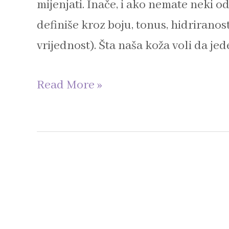
mijenjati. Inače, i ako nemate neki o
definiše kroz boju, tonus, hidriranos
vrijednost). Šta naša koža voli da je
Read More »