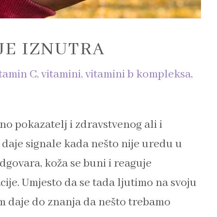
JE IZNUTRA
itamin C
,
vitamini
,
vitamini b kompleksa
,
no pokazatelj i zdravstvenog ali i
daje signale kada nešto nije uredu u
govara, koža se buni i reaguje
tacije. Umjesto da se tada ljutimo na svoju
nam daje do znanja da nešto trebamo