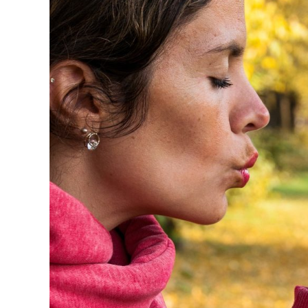
kože
počinje
iznutra