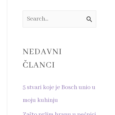
e
S
e
a
NEDAVNI
r
ČLANCI
c
h
5 stvari koje je Bosch unio u
f
moju kuhinju
o
Zašto pržim hranu u pećnici