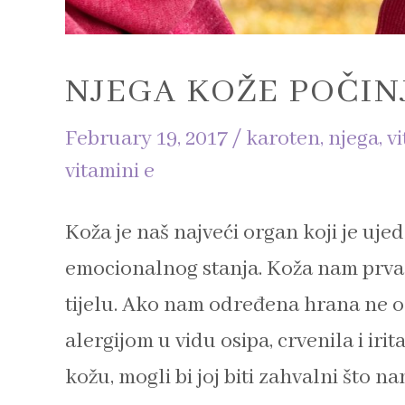
NJEGA KOŽE POČIN
February 19, 2017
/
karoten
,
njega
,
v
vitamini e
Koža je naš najveći organ koji je ujed
emocionalnog stanja. Koža nam prva 
tijelu. Ako nam određena hrana ne od
alergijom u vidu osipa, crvenila i iri
kožu, mogli bi joj biti zahvalni što 