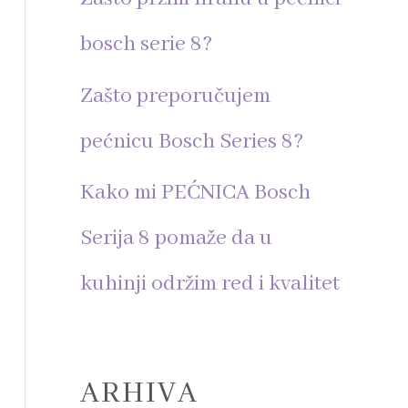
r
bosch serie 8?
:
Zašto preporučujem
pećnicu Bosch Series 8?
Kako mi PEĆNICA Bosch
Serija 8 pomaže da u
kuhinji održim red i kvalitet
ARHIVA