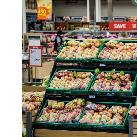
koja
sadrži
ostatke
pesticida