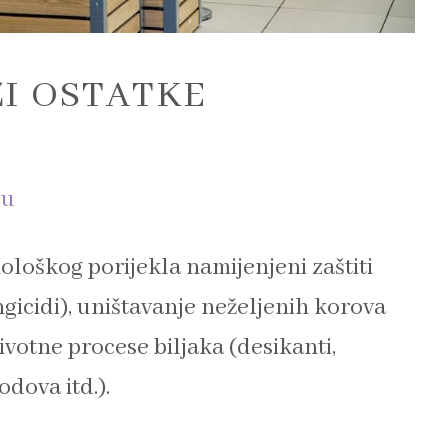
I OSTATKE
ću
iološkog porijekla namijenjeni zaštiti
ngicidi), uništavanje neželjenih korova
ivotne procese biljaka (desikanti,
odova itd.).