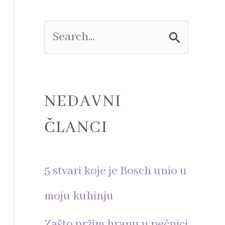
e
S
e
a
NEDAVNI
r
ČLANCI
c
h
5 stvari koje je Bosch unio u
f
moju kuhinju
o
Zašto pržim hranu u pećnici