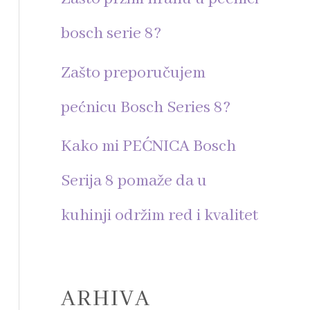
r
bosch serie 8?
:
Zašto preporučujem
pećnicu Bosch Series 8?
Kako mi PEĆNICA Bosch
Serija 8 pomaže da u
kuhinji održim red i kvalitet
ARHIVA