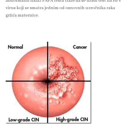
abnormalni nalaz PAPA testa traže da se uradi test na HPV
virus koji se smatra jednim od osnovnih uzročnika raka
grlića maternice.