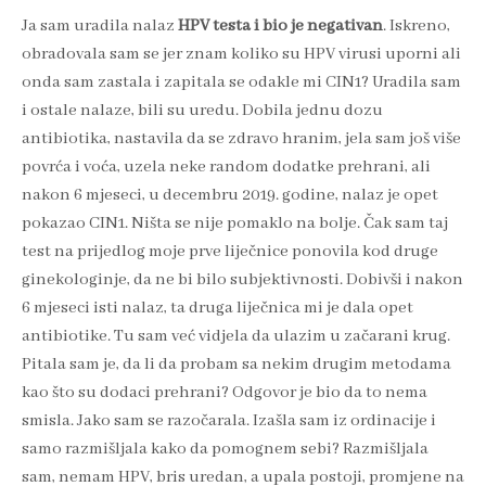
Ja sam uradila nalaz
HPV testa i bio je negativan
. Iskreno,
obradovala sam se jer znam koliko su HPV virusi uporni ali
onda sam zastala i zapitala se odakle mi CIN1? Uradila sam
i ostale nalaze, bili su uredu. Dobila jednu dozu
antibiotika, nastavila da se zdravo hranim, jela sam još više
povrća i voća, uzela neke random dodatke prehrani, ali
nakon 6 mjeseci, u decembru 2019. godine, nalaz je opet
pokazao CIN1. Ništa se nije pomaklo na bolje. Čak sam taj
test na prijedlog moje prve liječnice ponovila kod druge
ginekologinje, da ne bi bilo subjektivnosti. Dobivši i nakon
6 mjeseci isti nalaz, ta druga liječnica mi je dala opet
antibiotike. Tu sam već vidjela da ulazim u začarani krug.
Pitala sam je, da li da probam sa nekim drugim metodama
kao što su dodaci prehrani? Odgovor je bio da to nema
smisla. Jako sam se razočarala. Izašla sam iz ordinacije i
samo razmišljala kako da pomognem sebi? Razmišljala
sam, nemam HPV, bris uredan, a upala postoji, promjene na