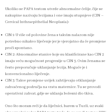
Ukoliko se PAPA testom utvrde abnormalne ćelije, čije se
nakupine nazivaju lezijama i one imaju stupnjeve (CIN –
Cervical Inthraepithelial Neoplasia):
CIN 1: U više od polovine žena s takvim nalazom nije
potrebno nikakvo liječenje jer je vjerojatno da će promjene
proći spontano.
CIN 2: Abnormalne stanice koje su klasificirane kao CIN 2
imaju veću mogućnost progresije u CIN 3. Ovim ženama se
često preporučuje uklanjanje lezija. Moguće je i
konvencionalno liječenje.
CIN 3: Takve promjene uvijek zahtijevaju otklanjanje
zahvaćenog područja na vratu maternice. Tu se provodi
operativni zahvat, gdje se uklanja bolesni dio tkiva.
Ono što moram reći je da liječnici, barem u Tuzli, uz svaki