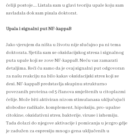
ćeliji postoje…. Listala sam u glavi teoriju upale koju sam
savladala dok sam pisala doktorat.
Upala i signalni put NF-kappaB
Jako vjerujem da ništa u životu nije slučajno pa ni tema
doktorata. Sjetila sam se oksidacijskog stresa i signalnog
puta upale koji se zove NF-kappaB. Neću vas zamarati
detaljima. Reći ću samo da je ovaj signalni put odgovoran
za našu reakciju na bilo kakav oksidacijski stres koji se
desi. NF-kappaB predstavlja skupinu strukturno
povezanih proteina od 5 članova smještenih u citoplazmi
ćelije. Može biti aktiviran nizom stimulanasa uključujući
slobodne radikale, komplement, hipoksiju, pro-upalne
citokine, oksidativni stres, bakterije, viruse i ishemiju.
Tada dolazi do njegove aktivacije i pomicanja u jezgro gdje
je zadužen za espresiju mnogo gena uključenih u