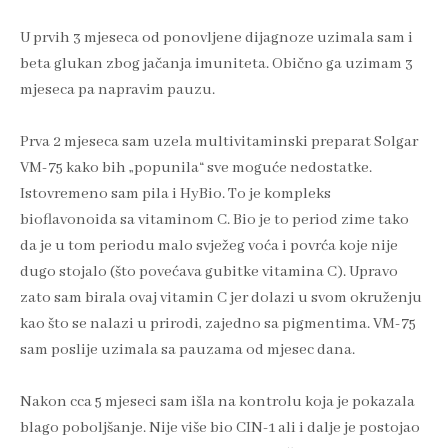
U prvih 3 mjeseca od ponovljene dijagnoze uzimala sam i
beta glukan zbog jačanja imuniteta. Obično ga uzimam 3
mjeseca pa napravim pauzu.
Prva 2 mjeseca sam uzela multivitaminski preparat Solgar
VM-75 kako bih „popunila“ sve moguće nedostatke.
Istovremeno sam pila i HyBio. To je kompleks
bioflavonoida sa vitaminom C. Bio je to period zime tako
da je u tom periodu malo svježeg voća i povrća koje nije
dugo stojalo (što povećava gubitke vitamina C). Upravo
zato sam birala ovaj vitamin C jer dolazi u svom okruženju
kao što se nalazi u prirodi, zajedno sa pigmentima. VM-75
sam poslije uzimala sa pauzama od mjesec dana.
Nakon cca 5 mjeseci sam išla na kontrolu koja je pokazala
blago poboljšanje. Nije više bio CIN-1 ali i dalje je postojao