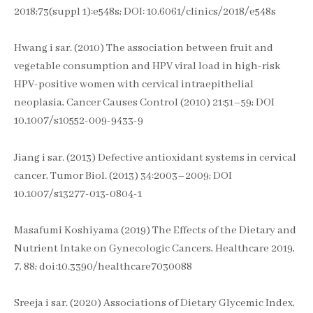
2018;73(suppl 1):e548s; DOI: 10.6061/clinics/2018/e548s
Hwang i sar. (2010) The association between fruit and
vegetable consumption and HPV viral load in high-risk
HPV-positive women with cervical intraepithelial
neoplasia, Cancer Causes Control (2010) 21:51–59; DOI
10.1007/s10552-009-9433-9
Jiang i sar. (2013) Defective antioxidant systems in cervical
cancer, Tumor Biol. (2013) 34:2003–2009; DOI
10.1007/s13277-013-0804-1
Masafumi Koshiyama (2019) The Effects of the Dietary and
Nutrient Intake on Gynecologic Cancers, Healthcare 2019,
7, 88; doi:10.3390/healthcare7030088
Sreeja i sar. (2020) Associations of Dietary Glycemic Index,