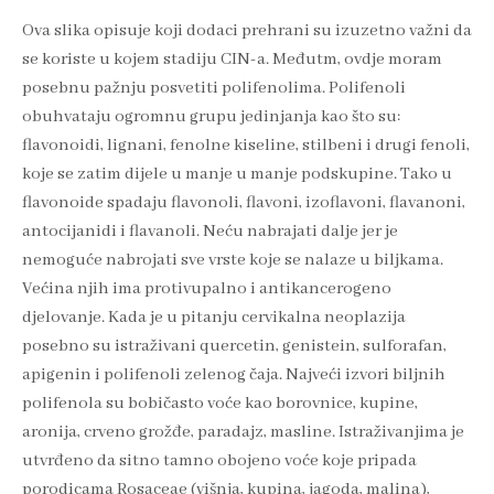
Ova slika opisuje koji dodaci prehrani su izuzetno važni da
se koriste u kojem stadiju CIN-a. Međutm, ovdje moram
posebnu pažnju posvetiti polifenolima. Polifenoli
obuhvataju ogromnu grupu jedinjanja kao što su:
flavonoidi, lignani, fenolne kiseline, stilbeni i drugi fenoli,
koje se zatim dijele u manje u manje podskupine. Tako u
flavonoide spadaju flavonoli, flavoni, izoflavoni, flavanoni,
antocijanidi i flavanoli. Neću nabrajati dalje jer je
nemoguće nabrojati sve vrste koje se nalaze u biljkama.
Većina njih ima protivupalno i antikancerogeno
djelovanje. Kada je u pitanju cervikalna neoplazija
posebno su istraživani quercetin, genistein, sulforafan,
apigenin i polifenoli zelenog čaja. Najveći izvori biljnih
polifenola su bobičasto voće kao borovnice, kupine,
aronija, crveno grožđe, paradajz, masline. Istraživanjima je
utvrđeno da sitno tamno obojeno voće koje pripada
porodicama Rosaceae (višnja, kupina, jagoda, malina),