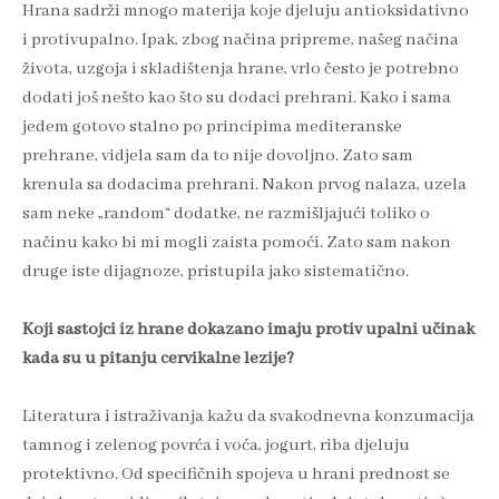
Hrana sadrži mnogo materija koje djeluju antioksidativno
i protivupalno. Ipak, zbog načina pripreme, našeg načina
života, uzgoja i skladištenja hrane, vrlo često je potrebno
dodati još nešto kao što su dodaci prehrani. Kako i sama
jedem gotovo stalno po principima mediteranske
prehrane, vidjela sam da to nije dovoljno. Zato sam
krenula sa dodacima prehrani. Nakon prvog nalaza, uzela
sam neke „random“ dodatke, ne razmišljajući toliko o
načinu kako bi mi mogli zaista pomoći. Zato sam nakon
druge iste dijagnoze, pristupila jako sistematično.
Koji sastojci iz hrane dokazano imaju protiv upalni učinak
kada su u pitanju cervikalne lezije?
Literatura i istraživanja kažu da svakodnevna konzumacija
tamnog i zelenog povrća i voća, jogurt, riba djeluju
protektivno. Od specifičnih spojeva u hrani prednost se