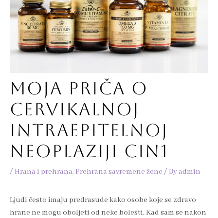
MOJA PRIČA O
CERVIKALNOJ
INTRAEPITELNOJ
NEOPLAZIJI CIN1
/
Hrana i prehrana
,
Prehrana savremene žene
/ By
admin
Ljudi često imaju predrasude kako osobe koje se zdravo
hrane ne mogu oboljeti od neke bolesti. Kad sam se nakon