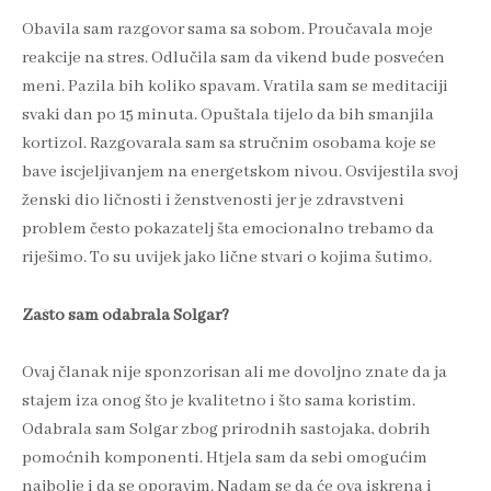
Obavila sam razgovor sama sa sobom. Proučavala moje
reakcije na stres. Odlučila sam da vikend bude posvećen
meni. Pazila bih koliko spavam. Vratila sam se meditaciji
svaki dan po 15 minuta. Opuštala tijelo da bih smanjila
kortizol. Razgovarala sam sa stručnim osobama koje se
bave iscjeljivanjem na energetskom nivou. Osvijestila svoj
ženski dio ličnosti i ženstvenosti jer je zdravstveni
problem često pokazatelj šta emocionalno trebamo da
riješimo. To su uvijek jako lične stvari o kojima šutimo.
Zašto sam odabrala Solgar?
Ovaj članak nije sponzorisan ali me dovoljno znate da ja
stajem iza onog što je kvalitetno i što sama koristim.
Odabrala sam Solgar zbog prirodnih sastojaka, dobrih
pomoćnih komponenti. Htjela sam da sebi omogućim
najbolje i da se oporavim. Nadam se da će ova iskrena i