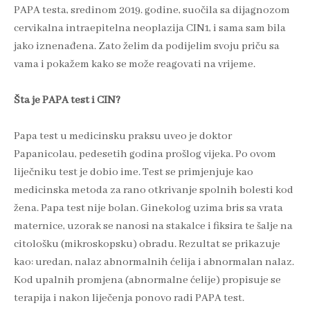
PAPA testa, sredinom 2019. godine, suočila sa dijagnozom
cervikalna intraepitelna neoplazija CIN1, i sama sam bila
jako iznenađena. Zato želim da podijelim svoju priču sa
vama i pokažem kako se može reagovati na vrijeme.
Šta je PAPA test i CIN?
Papa test u medicinsku praksu uveo je doktor
Papanicolau, pedesetih godina prošlog vijeka. Po ovom
liječniku test je dobio ime. Test se primjenjuje kao
medicinska metoda za rano otkrivanje spolnih bolesti kod
žena. Papa test nije bolan. Ginekolog uzima bris sa vrata
maternice, uzorak se nanosi na stakalce i fiksira te šalje na
citološku (mikroskopsku) obradu. Rezultat se prikazuje
kao: uredan, nalaz abnormalnih ćelija i abnormalan nalaz.
Kod upalnih promjena (abnormalne ćelije) propisuje se
terapija i nakon liječenja ponovo radi PAPA test.