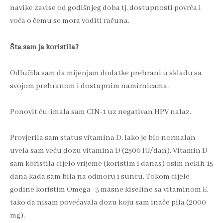
navike zavise od godišnjeg doba tj. dostupnosti povrća i
voća o čemu se mora voditi računa.
Šta sam ja koristila?
Odlučila sam da mijenjam dodatke prehrani u skladu sa
svojom prehranom i dostupnim namirnicama.
Ponovit ću: imala sam CIN-1 uz negativan HPV nalaz.
Provjerila sam status vitamina D. Iako je bio normalan
uvela sam veću dozu vitamina D (2500 IU/dan). Vitamin D
sam koristila cijelo vrijeme (koristim i danas) osim nekih 15
dana kada sam bila na odmoru i suncu. Tokom cijele
godine koristim Omega -3 masne kiseline sa vitaminom E,
tako da nisam povećavala dozu koju sam inače pila (2000
mg).