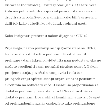
Ericaceae (borovnice), Saxifragaceae (ribizla) sadrži veće
količine polifenolnih spojeva od povrća, žitarica i nekih
drugih vrsta voća. Sve ovo nabrajam kako bih Vas uvela u
dalji tok kako odlučiti koji dodatak prehrani uzeti.
Kako korigovati prehranu nakon dijagnoze CIN-a?
Prije svega, nakon postavljene dijagnoze stepena CIN-a,
treba analizirati vlastitu prehranu. Pisati dnevnik
prehrane 5 dana iskreno i vidjeti šta nam nedostaje. Ako ne
možete procijeniti sami, potražiti stručnu pomoć. Nakon
procjene stanja, povećati unos povrća i voća (uz
prilogođavanju opštem stanju organizma) sa posebnim
akcentom na bobičasto voće. U skladu sa preporukama za
dodatke prehrani prema stepenu CIN-a odlučiti se za
dodatak prehrani. Doza, oblik i kombinacije zavisit će opet
od prehrambenih navika osobe. Isto tako prehrambene