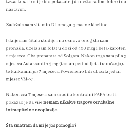
tzv.askus. To mi je bio pokazatelj da nešto radim dobro i da
nastavim.
Zadržala sam vitamin D i omega-3 masne kiseline.
I dalje sam čitala studije i na osnovu onog što sam
pronašla, uzela sam folat u dozi od 400 mcg i beta-karoten
2 mjeseca. Oba preparata od Solgara. Nakon toga sam pila 3
mjeseca Astaksantin 5 mg (taman period ljeta i sunčanja),
te kurkumin još 3 mjeseca. Povremeno bih ubacila jedan
mjesec VM-75.
Nakon cca 7 mjeseci sam uradila kontrolni PAPA test i
pokazao je da više
nemam nikakve tragove cervikalne
intraepitelne neoplazije.
Šta smatram da mi je još pomoglo?