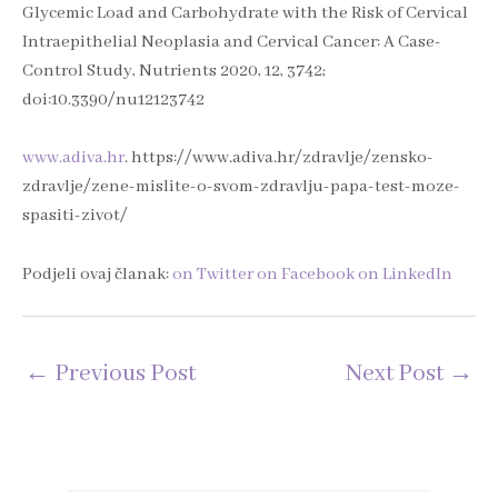
Glycemic Load and Carbohydrate with the Risk of Cervical
Intraepithelial Neoplasia and Cervical Cancer: A Case-
Control Study, Nutrients 2020, 12, 3742;
doi:10.3390/nu12123742
www.adiva.hr
. https://www.adiva.hr/zdravlje/zensko-
zdravlje/zene-mislite-o-svom-zdravlju-papa-test-moze-
spasiti-zivot/
Podjeli ovaj članak:
on Twitter
on Facebook
on LinkedIn
←
Previous Post
Next Post
→