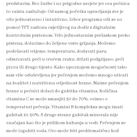
predstavim. Bez žurbe i uz prigodne savjete jer ova pećnica
to zaista zaslužuje. Od samog početka upravljanja sve je
vrlo jednostavno i intuitivno. Izbor programa vrši se uz
pomoć TFT zaslona osjetljivog na dodir s digitalnim
kontrolnim prstenom. Vrlo jednostavnim prelaskom preko
prstena, dolazimo do željene vrste grijanja. Možemo
podešavati vrijeme, temperaturu, dodavati paru,
odmrzavati, peći u vrućem zraku, držati podgrijano, peći
pizzu ili drugo tijesto. Kako upoznajem mogućnosti tako
sam više oduševljena jer pečenjem možemo mnogo uticati
na kvalitet i nutritivnu vrijednost hrane. Naime pečenjem
hrane u pećnici dolazi do gubitka vitamina. Količina
vitamina C se može smanjiti 50 do 70%, ovisno o
temperaturi pečenja. Vitamini B kompleksa mogu imati
gubitak 10-50%. S druge strane gubitak minerala nije
značajan kao što je prilikom kuhanja u vodi. Pečenjem se
može izgubiti voda. Ovo može biti problematično kod