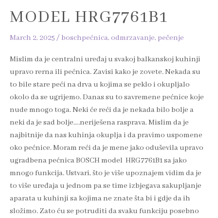
MODEL HRG7761B1
March 2, 2025
/
boschpećnica
,
odmrzavanje
,
pečenje
Mislim da je centralni uređaj u svakoj balkanskoj kuhinji
upravo rerna ili pećnica. Zavisi kako je zovete. Nekada su
to bile stare peći na drva u kojima se peklo i okupljalo
okolo da se ugrijemo. Danas su to savremene pećnice koje
nude mnogo toga. Neki će reći da je nekada bilo bolje a
neki da je sad bolje….neriješena rasprava. Mislim da je
najbitnije da nas kuhinja okuplja i da pravimo uspomene
oko pećnice. Moram reći da je mene jako oduševila upravo
ugradbena pećnica BOSCH model HRG7761B1 sa jako
mnogo funkcija. Ustvari, što je više upoznajem vidim da je
to više uređaja u jednom pa se time izbjegava sakupljanje
aparata u kuhinji sa kojima ne znate šta bi i gdje da ih
složimo. Zato ću se potruditi da svaku funkciju posebno