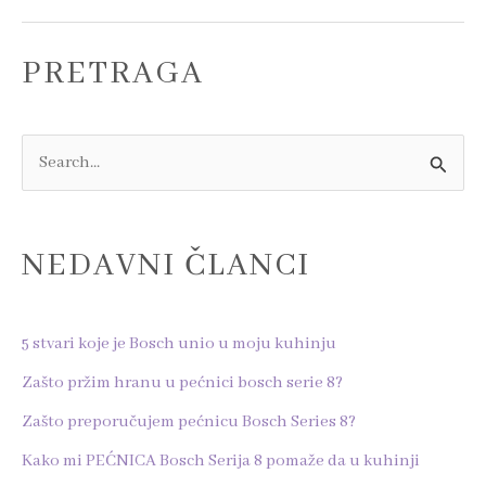
PRETRAGA
S
e
a
NEDAVNI ČLANCI
r
c
h
5 stvari koje je Bosch unio u moju kuhinju
f
Zašto pržim hranu u pećnici bosch serie 8?
o
Zašto preporučujem pećnicu Bosch Series 8?
r
Kako mi PEĆNICA Bosch Serija 8 pomaže da u kuhinji
: