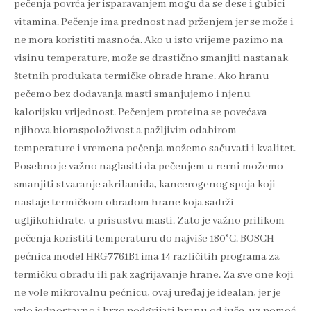
pečenja povrća jer isparavanjem mogu da se dese i gubici
vitamina. Pečenje ima prednost nad prženjem jer se može i
ne mora koristiti masnoća. Ako u isto vrijeme pazimo na
visinu temperature, može se drastično smanjiti nastanak
štetnih produkata termičke obrade hrane. Ako hranu
pečemo bez dodavanja masti smanjujemo i njenu
kalorijsku vrijednost. Pečenjem proteina se povećava
njihova bioraspoloživost a pažljivim odabirom
temperature i vremena pečenja možemo sačuvati i kvalitet.
Posebno je važno naglasiti da pečenjem u rerni možemo
smanjiti stvaranje akrilamida, kancerogenog spoja koji
nastaje termičkom obradom hrane koja sadrži
ugljikohidrate, u prisustvu masti. Zato je važno prilikom
pečenja koristiti temperaturu do najviše 180°C. BOSCH
pećnica model HRG7761B1 ima 14 različitih programa za
termičku obradu ili pak zagrijavanje hrane. Za sve one koji
ne vole mikrovalnu pećnicu, ovaj uređaj je idealan, jer je