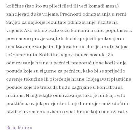
količine (kao što su pileći fileti ili veći komadi mesa)
zahtijevati duže vrijeme. Prednosti odmrzavanja u rerni:
Savjeti za najbolje rezultate odmrzavanje: Pazite na
vrijeme: Ako odmrzavate veću količinu hrane, poput mesa,
povremeno provjeravajte kako bi spriječili prekomjerno
omekšavanje vanjskih dijelova hrane dok je unutrašnjost
još zamrznuta. Koristite odgovarajuće posude: Za
odmrzavanje hrane u pećnici, preporučuje se korištenje
posuda koje su sigurne za pećnicu, kako bi se spriječilo
curenje tekućine ili oštećenje hrane. Izbjegavati plastične
posude koje ne treba da budu zagrijane u kontaktu sa
hranom. Nadgledajte odmrzavanje: Iako je funkcija vrlo
praktična, uvijek provjerite stanje hrane, jer može doći do
razlike u vremenu ovisno o vrsti hrane koju odmrzavate.
Read More »