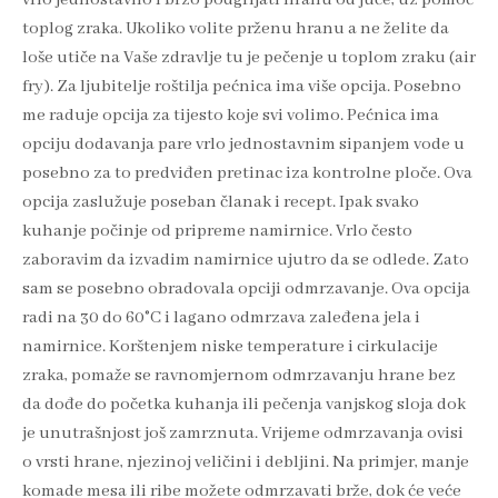
vrlo jednostavno i brzo podgrijati hranu od juče, uz pomoć
toplog zraka. Ukoliko volite prženu hranu a ne želite da
loše utiče na Vaše zdravlje tu je pečenje u toplom zraku (air
fry). Za ljubitelje roštilja pećnica ima više opcija. Posebno
me raduje opcija za tijesto koje svi volimo. Pećnica ima
opciju dodavanja pare vrlo jednostavnim sipanjem vode u
posebno za to predviđen pretinac iza kontrolne ploče. Ova
opcija zaslužuje poseban članak i recept. Ipak svako
kuhanje počinje od pripreme namirnice. Vrlo često
zaboravim da izvadim namirnice ujutro da se odlede. Zato
sam se posebno obradovala opciji odmrzavanje. Ova opcija
radi na 30 do 60°C i lagano odmrzava zaleđena jela i
namirnice. Korštenjem niske temperature i cirkulacije
zraka, pomaže se ravnomjernom odmrzavanju hrane bez
da dođe do početka kuhanja ili pečenja vanjskog sloja dok
je unutrašnjost još zamrznuta. Vrijeme odmrzavanja ovisi
o vrsti hrane, njezinoj veličini i debljini. Na primjer, manje
komade mesa ili ribe možete odmrzavati brže, dok će veće