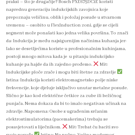
praksi – što je drugačije? Bosch PXE675DC1E koristi
naprednu generaciju indukcijskih zavojnica koje
prepoznaju veličinu, oblik i položaj posude u stvarnom
vremenu – osobito u FlexInduction zoni, gdje se cijeli
segment može ponašati kao jedna velika površina. To znači
da: Indukcija je među najsigurnijim načinima kuhanja jer:
Iako se desetljećima koriste u profesionalnim kuhinjama,
postoji mnogo mitova kada je u pitanju indukcijsko
kuhanje pa hajde da ih zajedno prođemo.
Mit:
Indukcijske ploče zrače i mogu biti štetne za zdravlje
Istina: Indukcija koristi elektromagnetsko polje niske
frekvencije, koje djeluje isključivo unutar metalne posude.
Slično je kao kod električne četkice za zube ili bežičnog
punjača. Nema dokaza da bi to imalo negativan učinak na
zdravlje. Napomena: Osobe s ugrađenim srčanim
elektrostimulatorima (pacemakerima) trebaju se
posavjetovati s liječnikom.
Mit: Trebat ću baciti svo