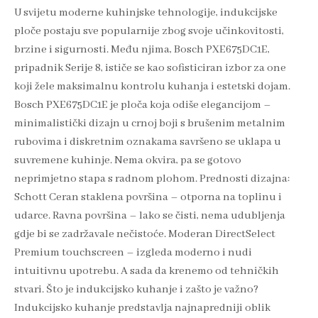
U svijetu moderne kuhinjske tehnologije, indukcijske
ploče postaju sve popularnije zbog svoje učinkovitosti,
brzine i sigurnosti. Među njima, Bosch PXE675DC1E,
pripadnik Serije 8, ističe se kao sofisticiran izbor za one
koji žele maksimalnu kontrolu kuhanja i estetski dojam.
Bosch PXE675DC1E je ploča koja odiše elegancijom –
minimalistički dizajn u crnoj boji s brušenim metalnim
rubovima i diskretnim oznakama savršeno se uklapa u
suvremene kuhinje. Nema okvira, pa se gotovo
neprimjetno stapa s radnom plohom. Prednosti dizajna:
Schott Ceran staklena površina – otporna na toplinu i
udarce. Ravna površina – lako se čisti, nema udubljenja
gdje bi se zadržavale nečistoće. Moderan DirectSelect
Premium touchscreen – izgleda moderno i nudi
intuitivnu upotrebu. A sada da krenemo od tehničkih
stvari. Što je indukcijsko kuhanje i zašto je važno?
Indukcijsko kuhanje predstavlja najnapredniji oblik