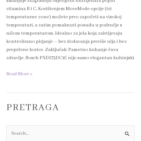
smanjuje razgradnju osjetljivih nutrijenata poput
vitamina B i C. Korištenjem MoveMode opcije (tri
temperaturne zone) možete prvo započeti na visokoj
temperaturi, a zatim pomaknuti posudu u područje s
nižom temperaturom. Idealno za jela koja zahtijevaju
kontrolirano pirjanje – bez dodavanja previše ulja i bez
prepržene korice. Zaključak: Pametno kuhanje čuva
zdravlje. Bosch PXE675DC1E nije samo elegantan kuhinjski
Read More »
PRETRAGA
S