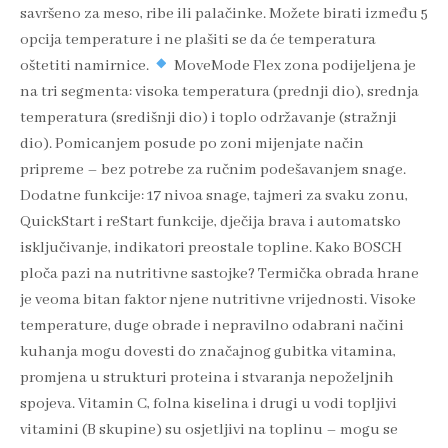
savršeno za meso, ribe ili palačinke. Možete birati između 5
opcija temperature i ne plašiti se da će temperatura
oštetiti namirnice.
MoveMode Flex zona podijeljena je
na tri segmenta: visoka temperatura (prednji dio), srednja
temperatura (središnji dio) i toplo održavanje (stražnji
dio). Pomicanjem posude po zoni mijenjate način
pripreme – bez potrebe za ručnim podešavanjem snage.
Dodatne funkcije: 17 nivoa snage, tajmeri za svaku zonu,
QuickStart i reStart funkcije, dječija brava i automatsko
isključivanje, indikatori preostale topline. Kako BOSCH
ploča pazi na nutritivne sastojke? Termička obrada hrane
je veoma bitan faktor njene nutritivne vrijednosti. Visoke
temperature, duge obrade i nepravilno odabrani načini
kuhanja mogu dovesti do značajnog gubitka vitamina,
promjena u strukturi proteina i stvaranja nepoželjnih
spojeva. Vitamin C, folna kiselina i drugi u vodi topljivi
vitamini (B skupine) su osjetljivi na toplinu – mogu se