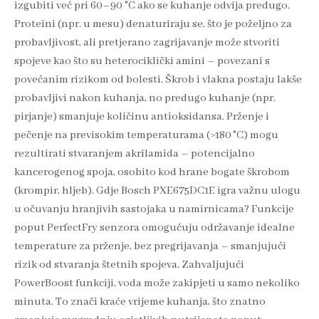
izgubiti već pri 60–90 °C ako se kuhanje odvija predugo.
Proteini (npr. u mesu) denaturiraju se, što je poželjno za
probavljivost, ali pretjerano zagrijavanje može stvoriti
spojeve kao što su heterociklički amini – povezani s
povećanim rizikom od bolesti. Škrob i vlakna postaju lakše
probavljivi nakon kuhanja, no predugo kuhanje (npr.
pirjanje) smanjuje količinu antioksidansa. Prženje i
pečenje na previsokim temperaturama (>180 °C) mogu
rezultirati stvaranjem akrilamida – potencijalno
kancerogenog spoja, osobito kod hrane bogate škrobom
(krompir, hljeb). Gdje Bosch PXE675DC1E igra važnu ulogu
u očuvanju hranjivih sastojaka u namirnicama? Funkcije
poput PerfectFry senzora omogućuju održavanje idealne
temperature za prženje, bez pregrijavanja – smanjujući
rizik od stvaranja štetnih spojeva. Zahvaljujući
PowerBoost funkciji, voda može zakipjeti u samo nekoliko
minuta. To znači kraće vrijeme kuhanja, što znatno