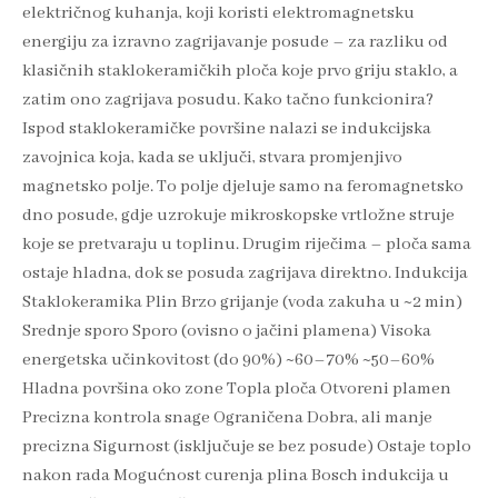
električnog kuhanja, koji koristi elektromagnetsku
energiju za izravno zagrijavanje posude – za razliku od
klasičnih staklokeramičkih ploča koje prvo griju staklo, a
zatim ono zagrijava posudu. Kako tačno funkcionira?
Ispod staklokeramičke površine nalazi se indukcijska
zavojnica koja, kada se uključi, stvara promjenjivo
magnetsko polje. To polje djeluje samo na feromagnetsko
dno posude, gdje uzrokuje mikroskopske vrtložne struje
koje se pretvaraju u toplinu. Drugim riječima – ploča sama
ostaje hladna, dok se posuda zagrijava direktno. Indukcija
Staklokeramika Plin Brzo grijanje (voda zakuha u ~2 min)
Srednje sporo Sporo (ovisno o jačini plamena) Visoka
energetska učinkovitost (do 90%) ~60–70% ~50–60%
Hladna površina oko zone Topla ploča Otvoreni plamen
Precizna kontrola snage Ograničena Dobra, ali manje
precizna Sigurnost (isključuje se bez posude) Ostaje toplo
nakon rada Mogućnost curenja plina Bosch indukcija u