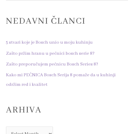
e
a
NEDAVNI ČLANCI
r
c
h
5 stvari koje je Bosch unio u moju kuhinju
f
Zašto pržim hranu u pećnici bosch serie 8?
o
Zašto preporučujem pećnicu Bosch Series 8?
r
Kako mi PEĆNICA Bosch Serija 8 pomaže da u kuhinji
:
održim red i kvalitet
ARHIVA