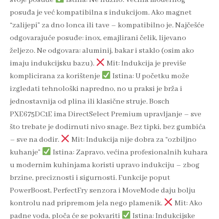
svoje posuđe
Istina: Ne nužno. Većina modernog
posuđa je već kompatibilna s indukcijom. Ako magnet
“zalijepi” za dno lonca ili tave – kompatibilno je. Najčešće
odgovarajuće posuđe: inox, emajlirani čelik, lijevano
željezo. Ne odgovara: aluminij, bakar i staklo (osim ako
imaju indukcijsku bazu).
Mit: Indukcija je previše
komplicirana za korištenje
Istina: U početku može
izgledati tehnološki napredno, no u praksi je brža i
jednostavnija od plina ili klasične struje. Bosch
PXE675DC1E ima DirectSelect Premium upravljanje – sve
što trebate je dodirnuti nivo snage. Bez tipki, bez gumbića
– sve na dodir.
Mit: Indukcija nije dobra za “ozbiljno
kuhanje”
Istina: Zapravo, većina profesionalnih kuhara
u modernim kuhinjama koristi upravo indukciju – zbog
brzine, preciznosti i sigurnosti. Funkcije poput
PowerBoost, PerfectFry senzora i MoveMode daju bolju
kontrolu nad pripremom jela nego plamenik.
Mit: Ako
padne voda, ploča će se pokvariti
Istina: Indukcijske