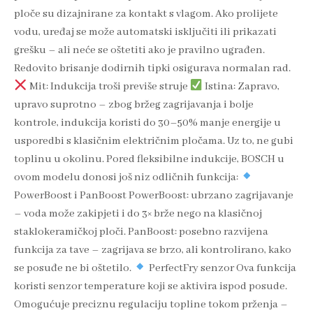
ploče su dizajnirane za kontakt s vlagom. Ako prolijete
vodu, uređaj se može automatski isključiti ili prikazati
grešku – ali neće se oštetiti ako je pravilno ugrađen.
Redovito brisanje dodirnih tipki osigurava normalan rad.
Mit: Indukcija troši previše struje
Istina: Zapravo,
upravo suprotno – zbog bržeg zagrijavanja i bolje
kontrole, indukcija koristi do 30–50% manje energije u
usporedbi s klasičnim električnim pločama. Uz to, ne gubi
toplinu u okolinu. Pored fleksibilne indukcije, BOSCH u
ovom modelu donosi još niz odličnih funkcija:
PowerBoost i PanBoost PowerBoost: ubrzano zagrijavanje
– voda može zakipjeti i do 3× brže nego na klasičnoj
staklokeramičkoj ploči. PanBoost: posebno razvijena
funkcija za tave – zagrijava se brzo, ali kontrolirano, kako
se posuđe ne bi oštetilo.
PerfectFry senzor Ova funkcija
koristi senzor temperature koji se aktivira ispod posude.
Omogućuje preciznu regulaciju topline tokom prženja –