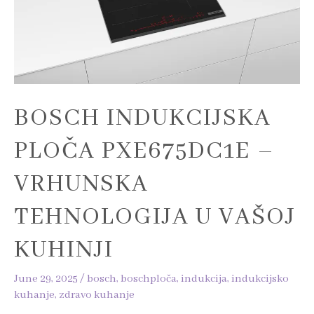
–
Vrhunska
tehnologija
u
vašoj
kuhinji
BOSCH INDUKCIJSKA
PLOČA PXE675DC1E –
VRHUNSKA
TEHNOLOGIJA U VAŠOJ
KUHINJI
June 29, 2025
/
bosch
,
boschploča
,
indukcija
,
indukcijsko
kuhanje
,
zdravo kuhanje