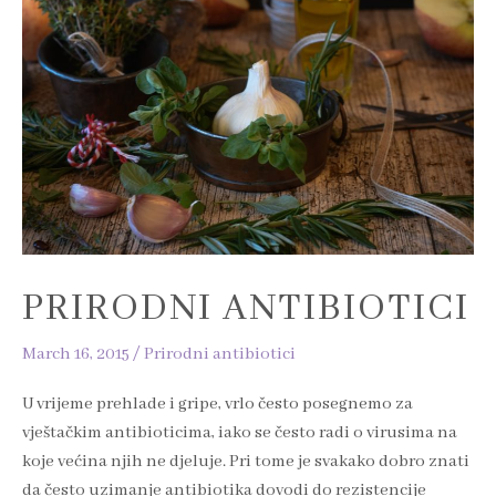
PRIRODNI ANTIBIOTICI
March 16, 2015
/
Prirodni antibiotici
U vrijeme prehlade i gripe, vrlo često posegnemo za
vještačkim antibioticima, iako se često radi o virusima na
koje većina njih ne djeluje. Pri tome je svakako dobro znati
da često uzimanje antibiotika dovodi do rezistencije