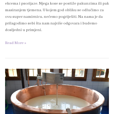
ekcema i psorijaze. Njega kose se postiže pakunzima ili pak
masiranjem tjemena. U kojem god obliku se odlučimo za
ovu super namirnicu, nećemo pogriješiti. Na nama je da
prilagodimo sebi šta nam najviše odgovara i budemo
dosljedni u primjeni.
Read More »
Nutritivna
svojstva
sirutke