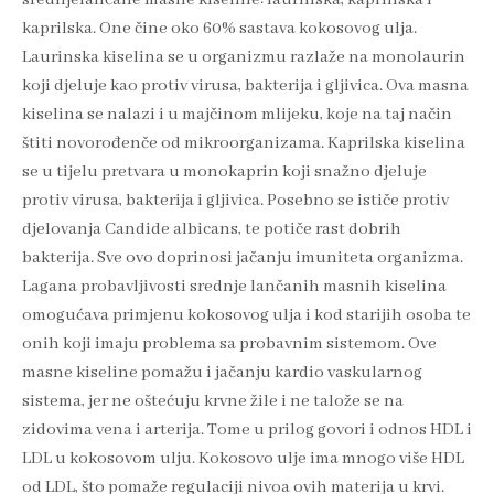
srednjelančane masne kiseline: laurinska, kaprinska i
kaprilska. One čine oko 60% sastava kokosovog ulja.
Laurinska kiselina se u organizmu razlaže na monolaurin
koji djeluje kao protiv virusa, bakterija i gljivica. Ova masna
kiselina se nalazi i u majčinom mlijeku, koje na taj način
štiti novorođenče od mikroorganizama. Kaprilska kiselina
se u tijelu pretvara u monokaprin koji snažno djeluje
protiv virusa, bakterija i gljivica. Posebno se ističe protiv
djelovanja Candide albicans, te potiče rast dobrih
bakterija. Sve ovo doprinosi jačanju imuniteta organizma.
Lagana probavljivosti srednje lančanih masnih kiselina
omogućava primjenu kokosovog ulja i kod starijih osoba te
onih koji imaju problema sa probavnim sistemom. Ove
masne kiseline pomažu i jačanju kardio vaskularnog
sistema, jer ne oštećuju krvne žile i ne talože se na
zidovima vena i arterija. Tome u prilog govori i odnos HDL i
LDL u kokosovom ulju. Kokosovo ulje ima mnogo više HDL
od LDL, što pomaže regulaciji nivoa ovih materija u krvi.