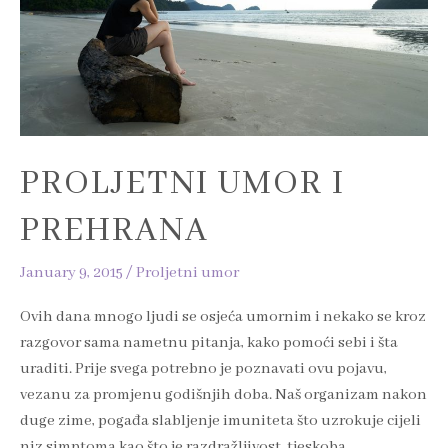
PROLJETNI UMOR I
PREHRANA
January 9, 2015
/
Proljetni umor
Ovih dana mnogo ljudi se osjeća umornim i nekako se kroz
razgovor sama nametnu pitanja, kako pomoći sebi i šta
uraditi. Prije svega potrebno je poznavati ovu pojavu,
vezanu za promjenu godišnjih doba. Naš organizam nakon
duge zime, pogađa slabljenje imuniteta što uzrokuje cijeli
niz simptoma kao što je razdražljivost, tjeskoba,