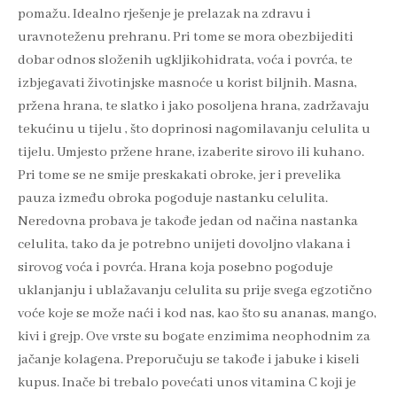
pomažu. Idealno rješenje je prelazak na zdravu i
uravnoteženu prehranu. Pri tome se mora obezbijediti
dobar odnos složenih ugkljikohidrata, voća i povrća, te
izbjegavati životinjske masnoće u korist biljnih. Masna,
pržena hrana, te slatko i jako posoljena hrana, zadržavaju
tekućinu u tijelu , što doprinosi nagomilavanju celulita u
tijelu. Umjesto pržene hrane, izaberite sirovo ili kuhano.
Pri tome se ne smije preskakati obroke, jer i prevelika
pauza između obroka pogoduje nastanku celulita.
Neredovna probava je takođe jedan od načina nastanka
celulita, tako da je potrebno unijeti dovoljno vlakana i
sirovog voća i povrća. Hrana koja posebno pogoduje
uklanjanju i ublažavanju celulita su prije svega egzotično
voće koje se može naći i kod nas, kao što su ananas, mango,
kivi i grejp. Ove vrste su bogate enzimima neophodnim za
jačanje kolagena. Preporučuju se takođe i jabuke i kiseli
kupus. Inače bi trebalo povećati unos vitamina C koji je