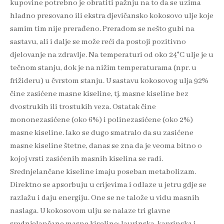
kupovine potrebno je obratiti pažnju na to da se uzima
hladno presovano ili ekstra djevičansko kokosovo ulje koje
samim tim nije prerađeno. Preradom se nešto gubi na
sastavu, ali i dalje se može reći da postoji pozitivno
djelovanje na zdravlje. Na temperaturi od oko 24°C ulje je u
tečnom stanju, dok je na nižim temperaturama (npr. u
frižideru) u čvrstom stanju. U sastavu kokosovog ulja 92%
čine zasićene masne kiseline, tj. masne kiseline bez
dvostrukih ili trostukih veza. Ostatak čine
mononezasićene (oko 6%) i polinezasićene (oko 2%)
masne kiseline. Iako se dugo smatralo da su zasićene
masne kiseline štetne, danas se zna da je veoma bitno o
kojoj vrsti zasićenih masnih kiselina se radi.
Srednjelančane kiseline imaju poseban metabolizam.
Direktno se apsorbuju u crijevima i odlaze u jetru gdje se
razlažu i daju energiju. One se ne talože u vidu masnih
naslaga. U kokosovom ulju se nalaze tri glavne