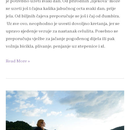
je potrebno uzeti svaki dan. Od prirodnih „lijekova“ može
se uzeti još 1 čajna kašika jabučnog octa svaki dan, prije
jela. Od biljnih čajeva preporučuje se još i čaj od đumbira.
Uz sve ovo, neophodno je uvesti dovoljno kretanja, jer se
upravo sjedenje vezuje za nastanak celulita. Posebno se
preporučuju vježbe za jačanje pogođenog dijela ili pak
vožnja bicikla, plivanje, penjanje uz stepenice i sl.
Read More »
Proljetni
umor
i
prehrana