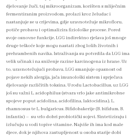
djelovanje žuči, taj mikroorganizam, korišten s mliječnim
fermentiranim proizvodom, prolazi kroz želudac i
nastanjuje se u crijevima, gdje uravnotežuje mikrofloru,
potiče probavu i optimalizira fiziološke procese. Pored
svoje osnovne funkcije, LGG indirektno rješava još mnoge
druge teškoće koje mogu nastati zbog loših životnih i
prehrambenih navika. Istraživanja su potvrdila da LGG ima
velik učinak i na sniženje razine karcinogena iz hrane. Uz
to, uravnotežujući probavu, LGG smanjuje opasnost od
pojave nekih alergija, jača imunološki sistem i sprječava
djelovanje različitih toksina. U rodu Lactobacillus, uz LGG
još su važni L. acidophilus (stvara vrlo jake antimikrobne
spojeve poput acidolina, acidofilina, laktocidina), L.
rhamnosus te L. bulgaricus. Bifidobakerije (B. bifidum, B.
infantis) – su vrlo dobri probiotički sojevi. Sintetiziraju i
izlučuju u vodi topive vitamine. Najviše ih ima kod male
djece, dok je njihova zastupljenost u osoba starije dobi