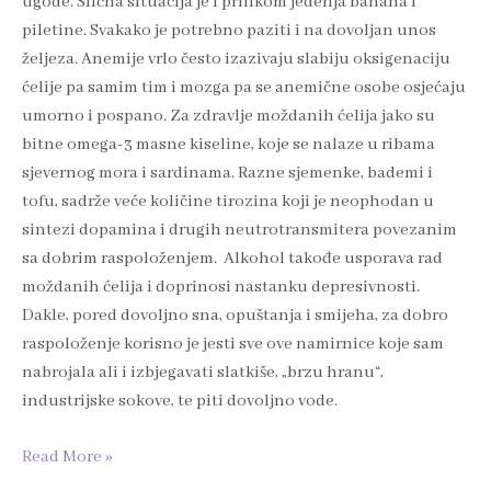
ugode. Slična situacija je i prilikom jedenja banana i
piletine. Svakako je potrebno paziti i na dovoljan unos
željeza. Anemije vrlo često izazivaju slabiju oksigenaciju
ćelije pa samim tim i mozga pa se anemične osobe osjećaju
umorno i pospano. Za zdravlje moždanih ćelija jako su
bitne omega-3 masne kiseline, koje se nalaze u ribama
sjevernog mora i sardinama. Razne sjemenke, bademi i
tofu, sadrže veće količine tirozina koji je neophodan u
sintezi dopamina i drugih neutrotransmitera povezanim
sa dobrim raspoloženjem. Alkohol takođe usporava rad
moždanih ćelija i doprinosi nastanku depresivnosti.
Dakle, pored dovoljno sna, opuštanja i smijeha, za dobro
raspoloženje korisno je jesti sve ove namirnice koje sam
nabrojala ali i izbjegavati slatkiše, „brzu hranu“,
industrijske sokove, te piti dovoljno vode.
Read More »