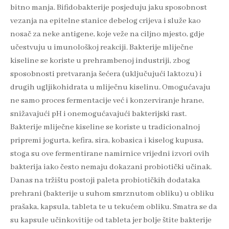
bitno manja. Bifidobakterije posjeduju jaku sposobnost
vezanja na epitelne stanice debelog crijeva i služe kao
nosač za neke antigene, koje veže na ciljno mjesto, gdje
učestvuju u imunološkoj reakciji. Bakterije mliječne
kiseline se koriste u prehrambenoj industriji, zbog
sposobnosti pretvaranja šećera (uključujući laktozu) i
drugih ugljikohidrata u mliječnu kiselinu. Omogućavaju
ne samo proces fermentacije već i konzerviranje hrane,
snižavajući pH i onemogućavajući bakterijski rast.
Bakterije mliječne kiseline se koriste u tradicionalnoj
pripremi jogurta, kefira, sira, kobasica i kiselog kupusa,
stoga su ove fermentirane namirnice vrijedni izvori ovih
bakterija iako često nemaju dokazani probiotički učinak.
Danas na tržištu postoji paleta probiotičkih dodataka
prehrani (bakterije u suhom smrznutom obliku) u obliku
prašaka, kapsula, tableta te u tekućem obliku. Smatra se da
su kapsule učinkovitije od tableta jer bolje štite bakterije