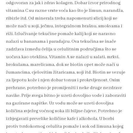
odgovoran za jak i zdrav kolagen. Dobar izvor prirodnog
vitamina C su razne vrste voća kao što je limun, narandža,
ribizle itd. Od minerala treba napomenuti slicij koji se
može naći u soji, ječmu, integralnom brašnu, smokvama i
riži. Izlučivanje tekućine pomaže kalij koji se naravno
nalazi u bananama i paradajzu. Ova tekućina se inače
zadržava između ćelija u celulitnim područjima što se
uočava kao oteklina. Vitamin A se nalazi u salati, mrkvi,
brokulama, marelicama, dok se biotin opet može naći u
žumancima, cjelovitim žitaricama, soji itd. Biotin se vezuje
za ljepotu kože i njen dobar tonus i prokrvljenost. Osim
prehrane, potrebno je promijeniti i neke druge nezdrave
navike. Prije svega bitno je uzeti dovoljno vode i zaboraviti
na gazirane napitke. Uz vodu može se uzeti dovoljna
količina svježeg voćnog soka ili biljne čajeve. Potrebno je
izbjegavati prevelike količine kafe i alkohola. U borbi
protiv tvrdokornog celulita pomaže i sok od limuna kojeg