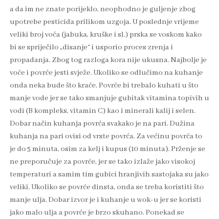
a da im ne znate porijeklo, neophodno je guljenje zbog
upotrebe pesticida prilikom uzgoja. U poslednje vrijeme
veliki broj voća (jabuka, kruške i sl.) prska se voskom kako
bi se spriječilo „disanje“ i usporio proces zrenja i
propadanja. Zbog tog razloga kora nije ukusna. Najbolje je
voće i povrće jesti svježe. Ukoliko se odlučimo na kuhanje
onda neka bude što kraće. Povrće bi trebalo kuhati u što
manje vode jer se tako smanjuje gubitak vitamina topivih u
vodi (B kompleks, vitamin C) kao i minerali kalij i selen.
Dobar način kuhanja povrća svakako je na pari. Dužina
kuhanja na pari ovisi od vrste povrća. Za većinu povrća to
je do 5 minuta, osim za kelj i kupus (10 minuta). Prženje se
ne preporučuje za povrće, jer se tako izlaže jako visokoj
temperaturi a samim tim gubici hranjivih sastojaka su jako
veliki. Ukoliko se povrće dinsta, onda se treba koristiti što
manje ulja. Dobar izvor je i kuhanje u wok-u jer se koristi
jako malo ulja a povrće je brzo skuhano. Ponekad se