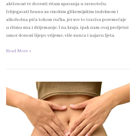
aktivnost te dovesti ritam spavanja u ravnotežu.
Izbjegavati hranu sa visokim glikemijskim indeksom i
alkoholna pića tokom ručka, jer sve to izaziva poremećaje
u ritmu sna i drijemanje. I na kraju, ipak nam ovaj proljetni
umor donosi lijepo vrijeme, više sunca i najavu ljeta.
Read More »
Šta
su
to
probiotici?