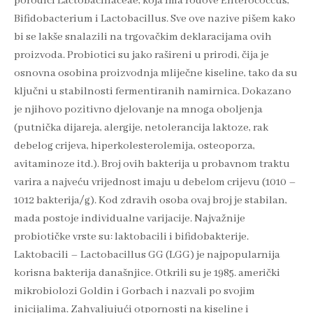
porodici Lactobacillaceae, koja ima rodove Enterococcus,
Bifidobacterium i Lactobacillus. Sve ove nazive pišem kako
bi se lakše snalazili na trgovačkim deklaracijama ovih
proizvoda. Probiotici su jako rašireni u prirodi, čija je
osnovna osobina proizvodnja mliječne kiseline, tako da su
ključni u stabilnosti fermentiranih namirnica. Dokazano
je njihovo pozitivno djelovanje na mnoga oboljenja
(putnička dijareja, alergije, netolerancija laktoze, rak
debelog crijeva, hiperkolesterolemija, osteoporza,
avitaminoze itd.). Broj ovih bakterija u probavnom traktu
varira a najveću vrijednost imaju u debelom crijevu (1010 –
1012 bakterija/g). Kod zdravih osoba ovaj broj je stabilan,
mada postoje individualne varijacije. Najvažnije
probiotičke vrste su: laktobacili i bifidobakterije.
Laktobacili – Lactobacillus GG (LGG) je najpopularnija
korisna bakterija današnjice. Otkrili su je 1985. američki
mikrobiolozi Goldin i Gorbach i nazvali po svojim
inicijalima. Zahvaljujući otpornosti na kiseline i