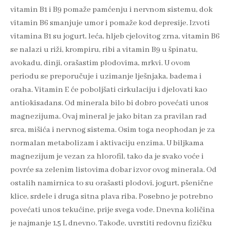
vitamin B1 i B9 pomaže pamćenju i nervnom sistemu, dok
vitamin B6 smanjuje umor i pomaže kod depresije. Izvoti
vitamina B1 su jogurt, leća, hljeb cjelovitog zrna, vitamin B6
se nalazi u riži, krompiru, ribi a vitamin B9 u špinatu,
avokadu, dinji, orašastim plodovima, mrkvi. U ovom
periodu se preporučuje i uzimanje lješnjaka, badema i
oraha. Vitamin E će poboljšati cirkulaciju i djelovati kao
antiokisadans. Od minerala bilo bi dobro povećati unos
magnezijuma. Ovaj mineral je jako bitan za pravilan rad
srca, mišića i nervnog sistema. Osim toga neophodan je za
normalan metabolizam i aktivaciju enzima. U biljkama
magnezijum je vezan za hlorofil, tako da je svako voće i
povrće sa zelenim listovima dobar izvor ovog minerala. Od
ostalih namirnica to su orašasti plodovi, jogurt, pšenične
klice, srdele i druga sitna plava riba. Posebno je potrebno
povećati unos tekućine, prije svega vode. Dnevna količina
je najmanje 1,5 L dnevno. Takođe, uvrstiti redovnu fizičku