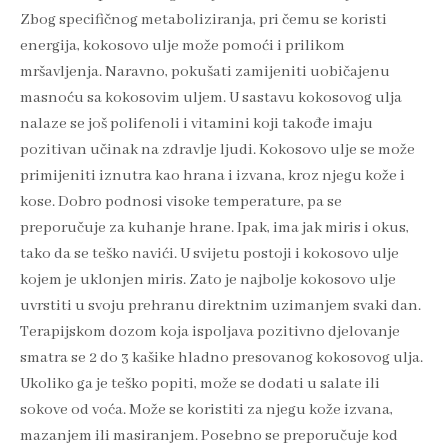
Zbog specifičnog metaboliziranja, pri čemu se koristi
energija, kokosovo ulje može pomoći i prilikom
mršavljenja. Naravno, pokušati zamijeniti uobičajenu
masnoću sa kokosovim uljem. U sastavu kokosovog ulja
nalaze se još polifenoli i vitamini koji takođe imaju
pozitivan učinak na zdravlje ljudi. Kokosovo ulje se može
primijeniti iznutra kao hrana i izvana, kroz njegu kože i
kose. Dobro podnosi visoke temperature, pa se
preporučuje za kuhanje hrane. Ipak, ima jak miris i okus,
tako da se teško navići. U svijetu postoji i kokosovo ulje
kojem je uklonjen miris. Zato je najbolje kokosovo ulje
uvrstiti u svoju prehranu direktnim uzimanjem svaki dan.
Terapijskom dozom koja ispoljava pozitivno djelovanje
smatra se 2 do 3 kašike hladno presovanog kokosovog ulja.
Ukoliko ga je teško popiti, može se dodati u salate ili
sokove od voća. Može se koristiti za njegu kože izvana,
mazanjem ili masiranjem. Posebno se preporučuje kod