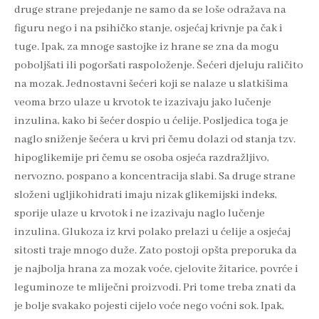
druge strane prejedanje ne samo da se loše odražava na
figuru nego i na psihičko stanje, osjećaj krivnje pa čak i
tuge. Ipak, za mnoge sastojke iz hrane se zna da mogu
poboljšati ili pogoršati raspoloženje. Šećeri djeluju raličito
na mozak. Jednostavni šećeri koji se nalaze u slatkišima
veoma brzo ulaze u krvotok te izazivaju jako lučenje
inzulina, kako bi šećer dospio u ćelije. Posljedica toga je
naglo sniženje šećera u krvi pri čemu dolazi od stanja tzv.
hipoglikemije pri čemu se osoba osjeća razdražljivo,
nervozno, pospano a koncentracija slabi. Sa druge strane
složeni ugljikohidrati imaju nizak glikemijski indeks,
sporije ulaze u krvotok i ne izazivaju naglo lučenje
inzulina. Glukoza iz krvi polako prelazi u ćelije a osjećaj
sitosti traje mnogo duže. Zato postoji opšta preporuka da
je najbolja hrana za mozak voće, cjelovite žitarice, povrće i
leguminoze te mliječni proizvodi. Pri tome treba znati da
je bolje svakako pojesti cijelo voće nego voćni sok. Ipak,