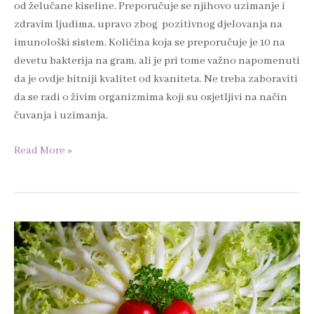
od želučane kiseline. Preporučuje se njihovo uzimanje i
zdravim ljudima, upravo zbog pozitivnog djelovanja na
imunološki sistem. Količina koja se preporučuje je 10 na
devetu bakterija na gram, ali je pri tome važno napomenuti
da je ovdje bitniji kvalitet od kvaniteta. Ne treba zaboraviti
da se radi o živim organizmima koji su osjetljivi na način
čuvanja i uzimanja.
Read More »
Antioksidansi
u
voću
i
povrću