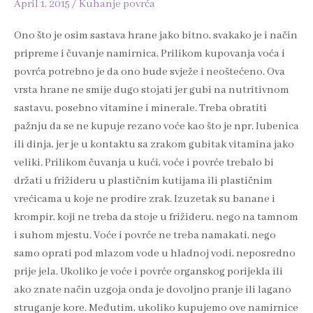
April 1, 2015
/
Kuhanje povrća
Ono što je osim sastava hrane jako bitno, svakako je i način
pripreme i čuvanje namirnica. Prilikom kupovanja voća i
povrća potrebno je da ono bude svježe i neoštećeno. Ova
vrsta hrane ne smije dugo stojati jer gubi na nutritivnom
sastavu, posebno vitamine i minerale. Treba obratiti
pažnju da se ne kupuje rezano voće kao što je npr. lubenica
ili dinja, jer je u kontaktu sa zrakom gubitak vitamina jako
veliki. Prilikom čuvanja u kući, voće i povrće trebalo bi
držati u frižideru u plastičnim kutijama ili plastičnim
vrećicama u koje ne prodire zrak. Izuzetak su banane i
krompir, koji ne treba da stoje u frižideru, nego na tamnom
i suhom mjestu. Voće i povrće ne treba namakati, nego
samo oprati pod mlazom vode u hladnoj vodi, neposredno
prije jela. Ukoliko je voće i povrće organskog porijekla ili
ako znate način uzgoja onda je dovoljno pranje ili lagano
struganje kore. Međutim, ukoliko kupujemo ove namirnice