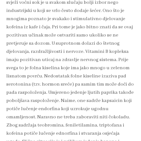
svježi voćni sok je u svakom slučaju bolji izbor nego
industrijski u koji se vrlo često dodaje šećer. Ono što je
mnogima poznato je svakako i stimulativno djelovanje
kofeina iz kafe i čaja. Pri tome je jako bitno znati da se ovaj
pozitivan učinak može ostvariti samo ukoliko se ne
pretjeruje sa dozom. U suprotnom dolazi do štetnog
djelovanja, razdražljivosti i nervoze. Vitamini B kopleksa
imaju pozitivan uticaj na zdravlje nervnog sistema. Prije
svega to je folna kiselina koje ima jako mnogo u zelenom
lisnatom povrću. Nedostatak folne kiseline izaziva pad
serotonina (tzv. hormon sreće) pa samim tim može doći do
pada raspoloženja. Umjereno jedenje ljutih paprika takođe
poboljšava raspoloženje. Naime, one sadrže kapsaicin koji
potiče lučenje endorfina koji uzrokuje ugodnu
omamljenost. Naravno ne treba zaboraviti niti čokoladu.
Zbog sadržaja teobromina, feniletilamina, triptofana i
kofeina potiče lučenje ednorfina i stvaranja osjećaja