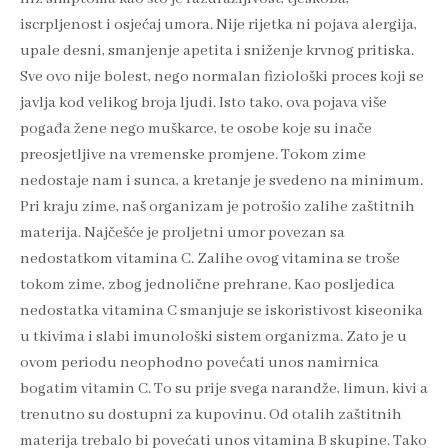
iscrpljenost i osjećaj umora. Nije rijetka ni pojava alergija,
upale desni, smanjenje apetita i sniženje krvnog pritiska.
Sve ovo nije bolest, nego normalan fiziološki proces koji se
javlja kod velikog broja ljudi. Isto tako, ova pojava više
pogađa žene nego muškarce, te osobe koje su inače
preosjetljive na vremenske promjene. Tokom zime
nedostaje nam i sunca, a kretanje je svedeno na minimum.
Pri kraju zime, naš organizam je potrošio zalihe zaštitnih
materija. Najčešće je proljetni umor povezan sa
nedostatkom vitamina C. Zalihe ovog vitamina se troše
tokom zime, zbog jednolične prehrane. Kao posljedica
nedostatka vitamina C smanjuje se iskoristivost kiseonika
u tkivima i slabi imunološki sistem organizma. Zato je u
ovom periodu neophodno povećati unos namirnica
bogatim vitamin C. To su prije svega narandže, limun, kivi a
trenutno su dostupni za kupovinu. Od otalih zaštitnih
materija trebalo bi povećati unos vitamina B skupine. Tako